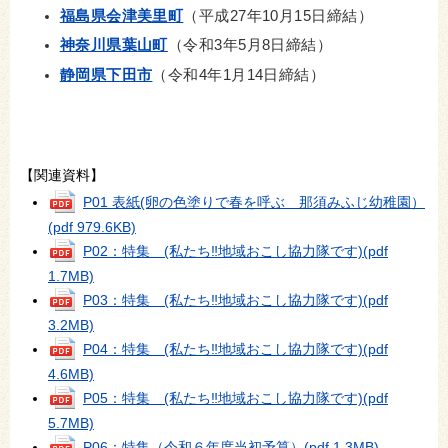
福島県会津美里町
（平成27年10月15日締結）
神奈川県葉山町
（令和3年5月8日締結）
静岡県下田市
（令和4年1月14日締結）
【関連資料】
P01 表紙(卵の色塗りで春を呼ぶ 那須みふじ幼稚園）
(pdf 979.6KB)
P02：特集 (私たち‼地域おこし協力隊です)
(pdf
1.7MB)
P03：特集 (私たち‼地域おこし協力隊です)
(pdf
3.2MB)
P04：特集 (私たち‼地域おこし協力隊です)
(pdf
4.6MB)
P05：特集 (私たち‼地域おこし協力隊です)
(pdf
5.7MB)
P06：特集（令和６年度当初予算）
(pdf 1.3MB)