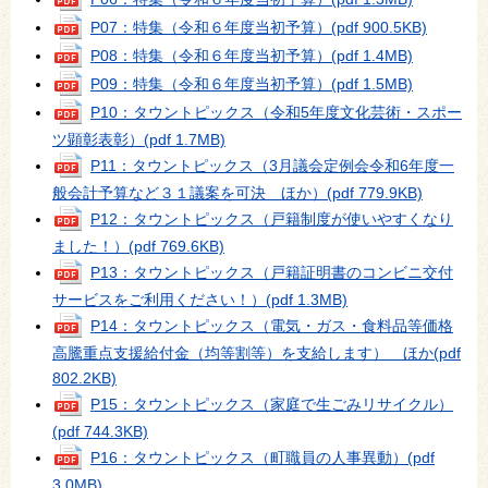
P07：特集（令和６年度当初予算）
(pdf 900.5KB)
P08：特集（令和６年度当初予算）
(pdf 1.4MB)
P09：特集（令和６年度当初予算）
(pdf 1.5MB)
P10：タウントピックス（令和5年度文化芸術・スポー
ツ顕彰表彰）
(pdf 1.7MB)
P11：タウントピックス（3月議会定例会令和6年度一
般会計予算など３１議案を可決 ほか）
(pdf 779.9KB)
P12：タウントピックス（戸籍制度が使いやすくなり
ました！）
(pdf 769.6KB)
P13：タウントピックス（戸籍証明書のコンビニ交付
サービスをご利用ください！）
(pdf 1.3MB)
P14：タウントピックス（電気・ガス・食料品等価格
高騰重点支援給付金（均等割等）を支給します） ほか
(pdf
802.2KB)
P15：タウントピックス（家庭で生ごみリサイクル）
(pdf 744.3KB)
P16：タウントピックス（町職員の人事異動）
(pdf
3.0MB)