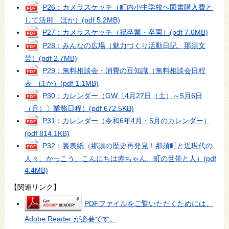
P26：カメラスケッチ（町内小中学校へ図書購入費と
して活用 ほか）
(pdf 5.2MB)
P27：カメラスケッチ（祝卒業・卒園）
(pdf 7.0MB)
P28：みんなの広場（魅力づくり活動日記、那須文
芸）
(pdf 2.7MB)
P29：無料相談会・消費の豆知識（無料相談会日程
表 ほか）
(pdf 1.1MB)
P30：カレンダー（GW〔4月27日（土）～5月6日
（月）〕業務日程）
(pdf 672.5KB)
P31：カレンダー（令和6年4月・5月のカレンダー）
(pdf 814.1KB)
P32：裏表紙（那須の歴史再発見！那須町と近現代の
人々、かっこう、こんにちは赤ちゃん、町の世帯と人）
(pdf
4.4MB)
【関連リンク】
PDFファイルをご覧いただくためには、
Adobe Reader が必要です。