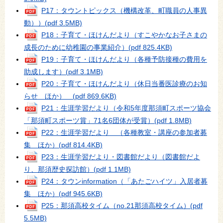
P17：タウントピックス（機構改革、町職員の人事異
動））
(pdf 3.5MB)
P18：子育て・ほけんだより（すこやかなお子さまの
成長のために幼稚園の事業紹介）
(pdf 825.4KB)
P19：子育て・ほけんだより（各種予防接種の費用を
助成します）
(pdf 3.1MB)
P20：子育て・ほけんだより（休日当番医診療のお知
らせ ほか）
(pdf 869.6KB)
P21：生涯学習だより（令和5年度那須町スポーツ協会
「那須町スポーツ賞」71名6団体が受賞）
(pdf 1.8MB)
P22：生涯学習だより （各種教室・講座の参加者募
集 ほか）
(pdf 814.4KB)
P23：生涯学習だより・図書館だより（図書館だよ
り、那須歴史探訪館）
(pdf 1.1MB)
P24：タウンinformation（「あたごハイツ」入居者募
集 ほか）
(pdf 945.6KB)
P25：那須高校タイム（no.21那須高校タイム）
(pdf
5.5MB)