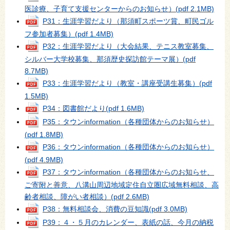
医診療、子育て支援センターからのお知らせ）
(pdf 2.1MB)
P31：生涯学習だより（那須町スポーツ賞、町民ゴル
フ参加者募集）
(pdf 1.4MB)
P32：生涯学習だより（大会結果、テニス教室募集、
シルバー大学校募集、那須歴史探訪館テーマ展）
(pdf
8.7MB)
P33：生涯学習だより（教室・講座受講生募集）
(pdf
1.5MB)
P34：図書館だより
(pdf 1.6MB)
P35：タウンinformation（各種団体からのお知らせ）
(pdf 1.8MB)
P36：タウンinformation（各種団体からのお知らせ）
(pdf 4.9MB)
P37：タウンinformation（各種団体からのお知らせ、
ご寄附と善意、八溝山周辺地域定住自立圏広域無料相談、高
齢者相談、障がい者相談）
(pdf 2.6MB)
P38：無料相談会、消費の豆知識
(pdf 3.0MB)
P39：４・５月のカレンダー、表紙の話、今月の納税