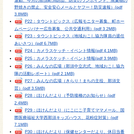
運動、今月の那須町消防団、防災のワンポイント、廃棄物の
野焼きの禁止、安全安心メールとヤフー！防災速報）
(pdf
3.8MB)
P22：タウントピックス（広報モニター募集、町ホー
ムページバナー広告募集、公共交通利用）
(pdf 3.2MB)
P23：タウントピックス（地域おこし協力隊員の退任
あいさつ）
(pdf 6.7MB)
P24：カメラスケッチ・イベント情報
(pdf 4.1MB)
P25：カメラスケッチ・イベント情報
(pdf 3.9MB)
P26：みんなの広場（那須中立志式、地域おこし協力
隊の活動レポート）
(pdf 2.1MB)
P27：みんなの広場（きらり！まちの主役、那須文
芸）
(pdf 3.5MB)
P28：ほけんだより（予防接種のお知らせ）
(pdf
2.4MB)
P29：ほけんだより（にこにこ子育てママメール、国
際医療福祉大学西那須キッズハウス、花粉症対策）
(pdf
7.1MB)
P30：ほけんだより（保健センターだより、休日当番