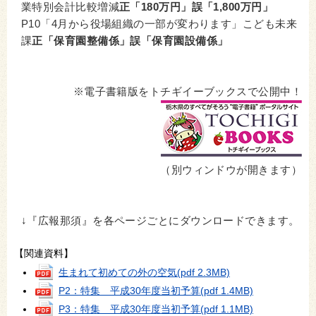
業特別会計比較増減
正「180万円」誤「1,800万円」
P10「4月から役場組織の一部が変わります」こども未来
課
正「保育園整備係」誤「保育園設備係」
※電子書籍版をトチギイーブックスで公開中！
（別ウィンドウが開きます）
↓『広報那須』を各ページごとにダウンロードできます。
【関連資料】
生まれて初めての外の空気
(pdf 2.3MB)
P2：特集 平成30年度当初予算
(pdf 1.4MB)
P3：特集 平成30年度当初予算
(pdf 1.1MB)