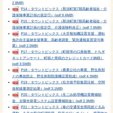
2.8MB)
P14：タウントピックス（那須町第7期高齢者福祉・介
護保険事業計画の策定①）
(pdf 9.4MB)
P15：タウントピックス（那須町第7期高齢者福祉・介
護保険事業計画の策定②、介護保険料改正）
(pdf 7.8MB)
P16：タウントピックス（火災報知機設置支援、運転
免許自主返納支援事業、高齢者調査、緊急通報装置貸与事
業）
(pdf 2.0MB)
P17：タウントピックス（町税等の口座振替、とちぎ
ネットアンケート、町税と県税のクレジットカード納税）
(pdf 3.5MB)
P18：タウントピックス（農業公社の事業、野生鳥獣
との事故防止、野生鳥獣防護柵設置助成）
(pdf 4.3MB)
P19：タウントピックス（狂犬病予防集団注射、空間
放射線量測定結果）
(pdf 3.1MB)
P20：タウントピックス（生ごみ処理機設置費補助
金、太陽光発電システム設置費補助金）
(pdf 2.3MB)
P21：タウントピックス（春の交通安全県民総ぐるみ