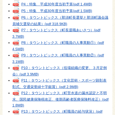
P4：特集 平成30年度当初予算
(pdf 1.4MB)
P5：特集 平成30年度当初予算
(pdf 1.5MB)
P6：タウントピックス（那須町長選挙と那須町議会議
員補欠選挙の結果）
(pdf 318.9KB)
P7：タウントピックス（町長退職あいさつ）
(pdf
3.7MB)
P8：タウントピックス（町職員の人事異動①）
(pdf
4.5MB)
P9：タウントピックス（町職員の人事異動②）
(pdf
3.1MB)
P10：タウントピックス（役場組織の変更、３月定例
会）
(pdf 3.9MB)
P11：タウントピックス（文化芸術・スポーツ顕彰表
彰式、交通栄誉緑十字銀賞）
(pdf 2.9MB)
P12：タウントピックス（町営水道の漏水認定と不明
水、国民健康保険税改正、後期高齢者医療保険料改正）
(pdf
1.8MB)
P13：タウントピックス（町職員の給与状況）
(pdf