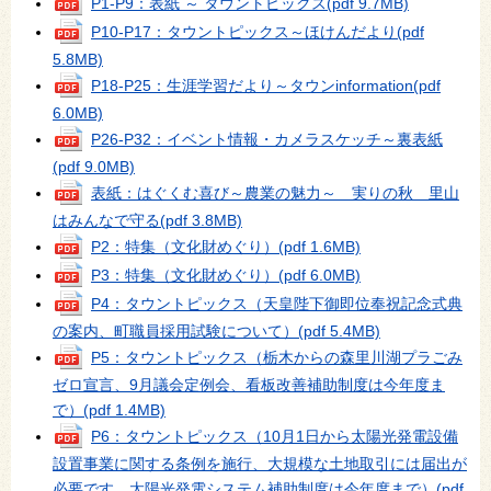
P1-P9：表紙 ～ タウントピックス
(pdf 9.7MB)
P10-P17：タウントピックス～ほけんだより
(pdf
5.8MB)
P18-P25：生涯学習だより～タウンinformation
(pdf
6.0MB)
P26-P32：イベント情報・カメラスケッチ～裏表紙
(pdf 9.0MB)
表紙：はぐくむ喜び～農業の魅力～ 実りの秋 里山
はみんなで守る
(pdf 3.8MB)
P2：特集（文化財めぐり）
(pdf 1.6MB)
P3：特集（文化財めぐり）
(pdf 6.0MB)
P4：タウントピックス（天皇陛下御即位奉祝記念式典
の案内、町職員採用試験について）
(pdf 5.4MB)
P5：タウントピックス（栃木からの森里川湖プラごみ
ゼロ宣言、9月議会定例会、看板改善補助制度は今年度ま
で）
(pdf 1.4MB)
P6：タウントピックス（10月1日から太陽光発電設備
設置事業に関する条例を施行、大規模な土地取引には届出が
必要です、太陽光発電システム補助制度は今年度まで）
(pdf