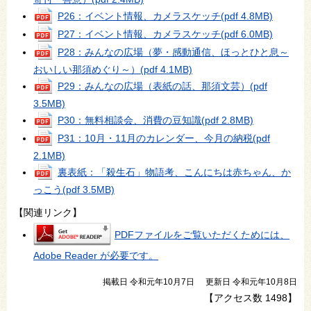
P26：イベント情報、カメラスケッチ
(pdf 4.8MB)
P27：イベント情報、カメラスケッチ
(pdf 6.0MB)
P28：みんなの広場（夢・感動通信、ほっとひと息～
おいしい那須めぐり～）
(pdf 4.1MB)
P29：みんなの広場（表紙の話、那須文芸）
(pdf
3.5MB)
P30：無料相談会、消費の豆知識
(pdf 2.8MB)
P31：10月・11月のカレンダー、今月の納税
(pdf
2.1MB)
裏表紙：「殺生石」物語考、こんにちは赤ちゃん、か
っこう
(pdf 3.5MB)
【関連リンク】
PDFファイルをご覧いただくためには、
Adobe Reader が必要です。
掲載日 令和元年10月7日
更新日 令和元年10月8日
【アクセス数
1498
】