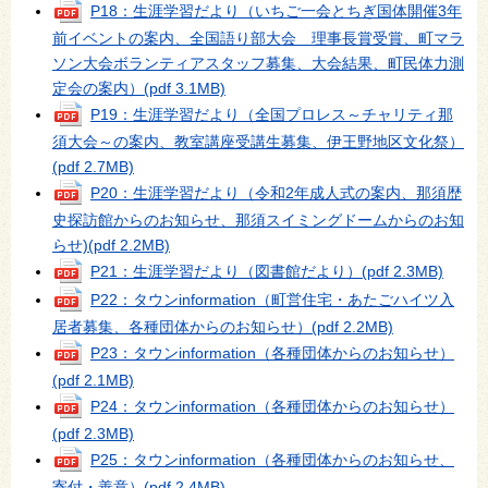
P18：生涯学習だより（いちご一会とちぎ国体開催3年
前イベントの案内、全国語り部大会 理事長賞受賞、町マラ
ソン大会ボランティアスタッフ募集、大会結果、町民体力測
定会の案内）
(pdf 3.1MB)
P19：生涯学習だより（全国プロレス～チャリティ那
須大会～の案内、教室講座受講生募集、伊王野地区文化祭）
(pdf 2.7MB)
P20：生涯学習だより（令和2年成人式の案内、那須歴
史探訪館からのお知らせ、那須スイミングドームからのお知
らせ)
(pdf 2.2MB)
P21：生涯学習だより（図書館だより）
(pdf 2.3MB)
P22：タウンinformation（町営住宅・あたごハイツ入
居者募集、各種団体からのお知らせ）
(pdf 2.2MB)
P23：タウンinformation（各種団体からのお知らせ）
(pdf 2.1MB)
P24：タウンinformation（各種団体からのお知らせ）
(pdf 2.3MB)
P25：タウンinformation（各種団体からのお知らせ、
寄付・善意）
(pdf 2.4MB)