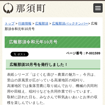
トップ
>
行政情報
>
広報那須
>
広報那須バックナンバー
> 広報
那須令和元年10月号
広報那須令和元年10月号
ページ番号：P-001599
広報那須10月号を発行しました！
表紙シリーズ「はぐくむ喜び～農業の魅力～」今月は、
里山の原風景が広がっている高瀬地区の稲刈り。
高瀬地区では集落営農に取り組んでおり、機械の共同利
用や田植え、稲刈りなどを共同作業で行っています。
取材に訪れた日も、みなさんで和気あいあいとお米の収
穫を楽しんでいました。