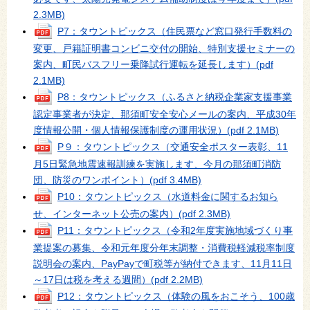
2.3MB)
P7：タウントピックス（住民票など窓口発行手数料の
変更、戸籍証明書コンビニ交付の開始、特別支援セミナーの
案内、町民バスフリー乗降試行運転を延長します）
(pdf
2.1MB)
P8：タウントピックス（ふるさと納税企業家支援事業
認定事業者が決定、那須町安全安心メールの案内、平成30年
度情報公開・個人情報保護制度の運用状況）
(pdf 2.1MB)
P９：タウントピックス（交通安全ポスター表彰、11
月5日緊急地震速報訓練を実施します、今月の那須町消防
団、防災のワンポイント）
(pdf 3.4MB)
P10：タウントピックス（水道料金に関するお知ら
せ、インターネット公売の案内）
(pdf 2.3MB)
P11：タウントピックス（令和2年度実施地域づくり事
業提案の募集、令和元年度分年末調整・消費税軽減税率制度
説明会の案内、PayPayで町税等が納付できます、11月11日
～17日は税を考える週間）
(pdf 2.2MB)
P12：タウントピックス（体験の風をおこそう、100歳