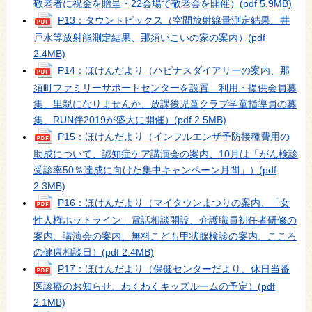
敬老者に祝金を贈呈・22会場で敬老会を開催）
(pdf 5.9MB)
P13：タウントピックス（空間放射線量測定結果、井
戸水等放射能測定結果、那須いこいの家の案内）
(pdf
2.4MB)
P14：ほけんだより（ハピナスダイアリーの案内、那
須町ファミリーサポートセンターを設置 利用・提供会員募
集、里親になりませんか、放課後児童クラブ学童指導員の募
集、RUN伴2019が盛大に開催）
(pdf 2.5MB)
P15：ほけんだより（インフルエンザ予防接種費用の
助成について、認知症ケア講演会の案内、10月は「がん検診
受診率50％達成に向けた集中キャンペーン月間」）
(pdf
2.3MB)
P16：ほけんだより（マイタウンまつりの案内、「女
性人権ホットライン」電話相談開設、介護職員初任者研修の
案内、講演会の案内、無料こども甲状腺検診の案内、こころ
の健康相談日）
(pdf 2.4MB)
P17：ほけんだより（保健センターだより、休日当番
医診療のお知らせ、わくわくキッズルームの予定）
(pdf
2.1MB)