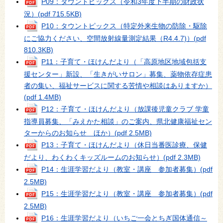
P09：タウントピックス（令和3年度下半期の財政状
況）
(pdf 715.5KB)
P10：タウントピックス（特定外来生物の防除・駆除
にご協力ください、空間放射線量測定結果（R4.4.7)）
(pdf
810.3KB)
P11：子育て・ほけんだより（「高原地区地域包括支
援センター」新設、「生きがいサロン」募集、薬物依存症患
者の集い、福祉サービスに関する苦情や相談はありますか）
(pdf 1.4MB)
P12：子育て・ほけんだより（放課後児童クラブ 学童
指導員募集、「みえかた相談」のご案内、県北健康福祉セン
ターからのお知らせ ほか）
(pdf 2.5MB)
P13：子育て・ほけんだより（休日当番医診療、保健
だより、わくわくキッズルームのお知らせ）
(pdf 2.3MB)
P14：生涯学習だより（教室・講座 参加者募集）
(pdf
2.5MB)
P15：生涯学習だより（教室・講座 参加者募集）
(pdf
2.5MB)
P16：生涯学習だより（いちご一会とちぎ国体通信～