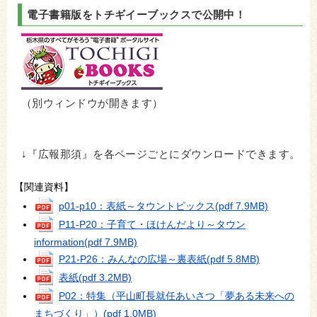
電子書籍版をトチギイーブックスで公開中！
（別ウィンドウが開きます）
↓『広報那須』を各ページごとにダウンロードできます。
【関連資料】
p01-p10：表紙～タウントピックス
(pdf 7.9MB)
P11-P20：子育て・ほけんだより～タウン
information
(pdf 7.9MB)
P21-P26：みんなの広場～裏表紙
(pdf 5.8MB)
表紙
(pdf 3.2MB)
P02：特集（平山町長就任あいさつ「夢ある未来への
まちづくり」）
(pdf 1.0MB)