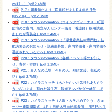
vol17～）
(pdf 2.4MB)
P17：図書館だより（図書館だよりR４年５月号
(No.294)）
(pdf 2.3MB)
P18：タウンinformation（ウイングヴィーナス・町営
団地のご案内、県立がんセンター職員（看護師）採用試験、
あしなが育英会）
(pdf 2.4MB)
P19：タウンinformation（「県北産業技術専門校」技
能講習会のお知らせ・訓練生募集、家内労働者・家内労働を
委託されている方へ）
(pdf 1.8MB)
P20：タウンinformation（各種イベント等のお知ら
せ、寄付・寄贈）
(pdf 1.1MB)
P21：みんなの広場（今月の人、那須文芸、表紙の
話）
(pdf 2.7MB)
P22：カメラスケッチ（あたたかいお気持ちありがと
うございます、割れた殺生石、観光アンバサダー就任 ほ
か）
(pdf 2.7MB)
P23：カメラスケッチ（入園・入学おめでとう、きゅ
ーびー農園開園式、4月１日栃木県自転車条例、旧芦野小 生