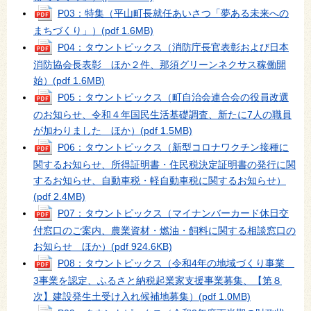
P03：特集（平山町長就任あいさつ「夢ある未来への
まちづくり」）
(pdf 1.6MB)
P04：タウントピックス（消防庁長官表彰および日本
消防協会長表彰 ほか２件、那須グリーンネクサス稼働開
始）
(pdf 1.6MB)
P05：タウントピックス（町自治会連合会の役員改選
のお知らせ、令和４年国民生活基礎調査、新たに7人の職員
が加わりました ほか）
(pdf 1.5MB)
P06：タウントピックス（新型コロナワクチン接種に
関するお知らせ、所得証明書・住民税決定証明書の発行に関
するお知らせ、自動車税・軽自動車税に関するお知らせ）
(pdf 2.4MB)
P07：タウントピックス（マイナンバーカード休日交
付窓口のご案内、農業資材・燃油・飼料に関する相談窓口の
お知らせ ほか）
(pdf 924.6KB)
P08：タウントピックス（令和4年の地域づくり事業
3事業を認定、ふるさと納税起業家支援事業募集、【第８
次】建設発生土受け入れ候補地募集）
(pdf 1.0MB)