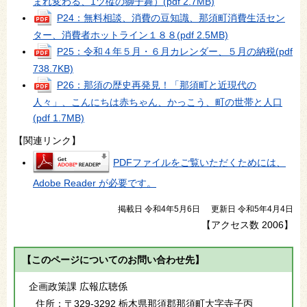
まれ変わる、1ツ樅の獅子舞）
(pdf 2.7MB)
P24：無料相談、消費の豆知識、那須町消費生活セン
ター、消費者ホットライン１８８
(pdf 2.5MB)
P25：令和４年５月・６月カレンダー、５月の納税
(pdf
738.7KB)
P26：那須の歴史再発見！「那須町と近現代の
人々」、こんにちは赤ちゃん、かっこう、町の世帯と人口
(pdf 1.7MB)
【関連リンク】
PDFファイルをご覧いただくためには、
Adobe Reader が必要です。
掲載日 令和4年5月6日
更新日 令和5年4月4日
【アクセス数
2006
】
【このページについてのお問い合わせ先】
企画政策課 広報広聴係
住所：
〒329-3292 栃木県那須郡那須町大字寺子丙