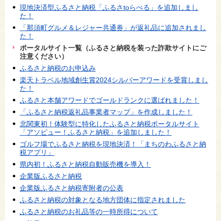
現地決済型ふるさと納税「ふるさtoらべる」を追加しまし
た！
「那須町グルメ＆レジャー共通券」が返礼品に追加されまし
た！
ポータルサイト一覧（ふるさと納税を装った詐欺サイトにご
注意ください）
ふるさと納税のお申込み
楽天トラベル地域創生賞2024シルバーアワードを受賞しまし
た！
ふるさと本舗アワードでゴールドランクに選ばれました！
「ふるさと納税返礼品事業者マップ」を作成しました！
北関東初！体験型に特化したふるさと納税ポータルサイト
「アソビュー！ふるさと納税」を追加しました！
ゴルフ場でふるさと納税を現地決済！「まちのわふるさと納
税アプリ」
県内初！ふるさと納税自動販売機を導入！
企業版ふるさと納税
企業版ふるさと納税寄附者の公表
ふるさと納税の対象となる地方団体に指定されました
ふるさと納税のお礼品等の一時所得について