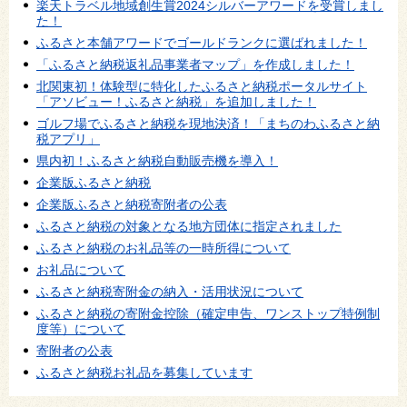
楽天トラベル地域創生賞2024シルバーアワードを受賞しまし
た！
ふるさと本舗アワードでゴールドランクに選ばれました！
「ふるさと納税返礼品事業者マップ」を作成しました！
北関東初！体験型に特化したふるさと納税ポータルサイト
「アソビュー！ふるさと納税」を追加しました！
ゴルフ場でふるさと納税を現地決済！「まちのわふるさと納
税アプリ」
県内初！ふるさと納税自動販売機を導入！
企業版ふるさと納税
企業版ふるさと納税寄附者の公表
ふるさと納税の対象となる地方団体に指定されました
ふるさと納税のお礼品等の一時所得について
お礼品について
ふるさと納税寄附金の納入・活用状況について
ふるさと納税の寄附金控除（確定申告、ワンストップ特例制
度等）について
寄附者の公表
ふるさと納税お礼品を募集しています