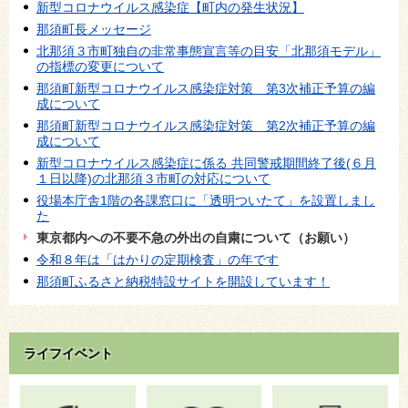
新型コロナウイルス感染症【町内の発生状況】
那須町長メッセージ
北那須３市町独自の非常事態宣言等の目安「北那須モデル」
の指標の変更について
那須町新型コロナウイルス感染症対策 第3次補正予算の編
成について
那須町新型コロナウイルス感染症対策 第2次補正予算の編
成について
新型コロナウイルス感染症に係る 共同警戒期間終了後(６月
１日以降)の北那須３市町の対応について
役場本庁舎1階の各課窓口に「透明ついたて」を設置しまし
た
東京都内への不要不急の外出の自粛について（お願い）
令和８年は「はかりの定期検査」の年です
那須町ふるさと納税特設サイトを開設しています！
ライフイベント