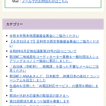
Mail：
メールでのお問合わせはこちら
カテゴリー
令和８年熊本地震義援金募金にご協力ください
【８月31日まで】足利市大雨災害義援金募金にご協力くださ
い
令和8年6月定例会議案第19号の誤りについて
那須町二地域居住コーディネーター業務を一般社団法人シェ
アリングエコノミー協会に委託しました。
「自治体（市町村） 税務課」を装った不審なメールにご注
意ください
那須町とANAあきんど、日本航空、JR東日本の各社とコンソ
ーシアムを設立しました
生成AIを活用した「AI電話対応サービス」の運用を開始しま
す
那須が大好き応援券の取扱店の皆さまへ
第21回那須九尾まつり協賛を募集します