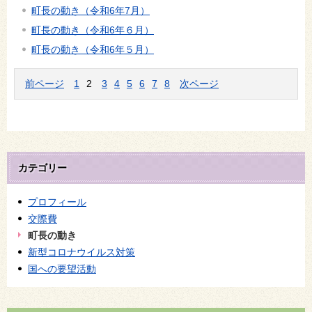
町長の動き（令和6年7月）
町長の動き（令和6年６月）
町長の動き（令和6年５月）
前ページ
1
2
3
4
5
6
7
8
次ページ
カテゴリー
プロフィール
交際費
町長の動き
新型コロナウイルス対策
国への要望活動