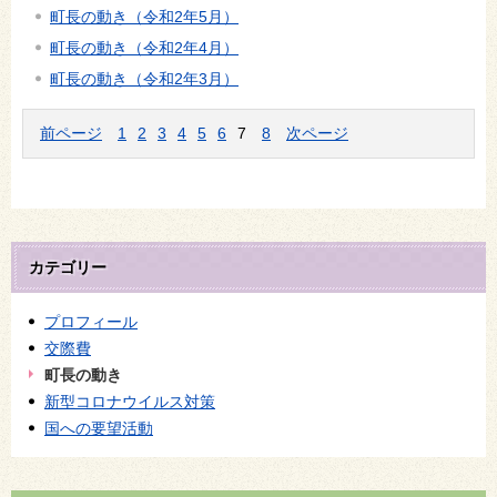
町長の動き（令和2年5月）
町長の動き（令和2年4月）
町長の動き（令和2年3月）
前ページ
1
2
3
4
5
6
7
8
次ページ
カテゴリー
プロフィール
交際費
町長の動き
新型コロナウイルス対策
国への要望活動