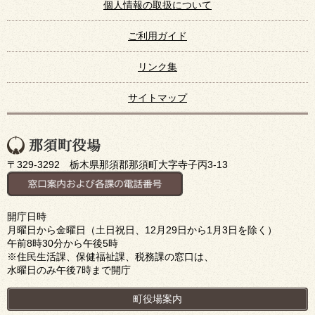
個人情報の取扱について
ご利用ガイド
リンク集
サイトマップ
〒329-3292 栃木県那須郡那須町大字寺子丙3-13
開庁日時
月曜日から金曜日（土日祝日、12月29日から1月3日を除く）
午前8時30分から午後5時
※住民生活課、保健福祉課、税務課の窓口は、
水曜日のみ午後7時まで開庁
町役場案内