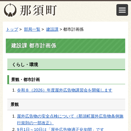
トップ
>
部局一覧
>
建設課
> 都市計画係
建設課 都市計画係
くらし・環境
景観・都市計画
令和８（2026）年度屋外広告物講習会を開催します
景観
屋外広告物の安全点検について（那須町屋外広告物条例施
行規則の一部改正）
9月1日～10日は「屋外広告物適正化旬間」です