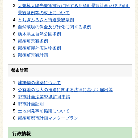
大規模太陽光発電施設に関する那須町景観計画及び那須町
景観条例等の改正について
とちぎふるさと街道景観条例
自然環境の保全及び緑化に関する条例
栃木県立自然公園条例
那須町景観条例
那須町屋外広告物条例
那須町景観計画
都市計画
建築物の建築について
公有地の拡大の推進に関する法律に基づく届出等
都市計画法第53条許可申請
都市計画証明
土地開発事前協議について
那須町都市計画マスタープラン
行政情報