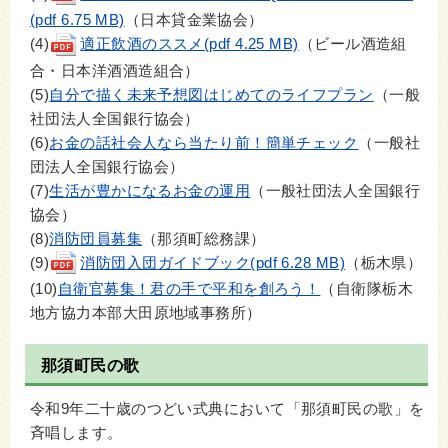
(pdf 6.75 MB)
（日本貸金業協会）
(4)
適正飲酒のススメ(pdf 4.25 MB)
（ビール酒造組
合・日本洋酒酒造組合）
(5)
自分で描く未来予想図はじめてのライフプラン
（一般
社団法人全国銀行協会）
(6)
お金の話社会人なら当たり前！簡単チェック
（一般社
団法人全国銀行協会）
(7)
生活が豊かになるお金の運用
（一般社団法人全国銀行
協会）
(8)
消防団員募集
（那須町総務課）
(9)
消防団入団ガイドブック(pdf 6.28 MB)
（栃木県）
(10)
自衛官募集！君の手で平和を創ろう！
（自衛隊栃木
地方協力本部大田原地域事務所）
那須町民の歌
令和9年二十歳のつどい式典において「那須町民の歌」を
斉唱します。