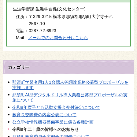
生涯学習課 生涯学習係(文化センター)
住所：
〒329-3215 栃木県那須郡那須町大字寺子乙
2567-10
電話：
0287-72-6923
Mail：
メールでのお問合わせはこちら
カテゴリー
那須町学習者用1人1台端末等調達業務公募型プロポーザルを
実施します
那須町AI型デジタルドリル導入業務公募型プロポーザルの実
施について
令和8年度子ども活動支援金交付決定について
教育長交際費の内容公表について
公立学校情報機器整備事業に係る各種計画
令和9年二十歳の皆様へのお知らせ
那須町教育委員会定例会の開催について