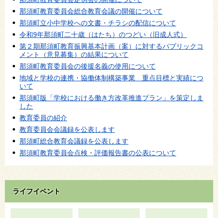
那須町教育委員会総合教育会議の開催について
那須町立小中学校への文書・チラシの配信について
令和9年那須町二十歳（はたち）のつどい（旧成人式）
第２期那須町教育振興基本計画（案）に対するパブリックコ
メント（意見募集）の結果について
那須町教育委員会の後援名義の使用について
地域と学校の連携・協働体制構築事業 重点目標と実績につ
いて
那須町版「学校における働き方改革推進プラン」を策定しま
した
教育委員の紹介
教育委員会会議録を公表します
那須町総合教育会議録を公表します
那須町教育委員会点検・評価報告書の公表について
ライフイベント