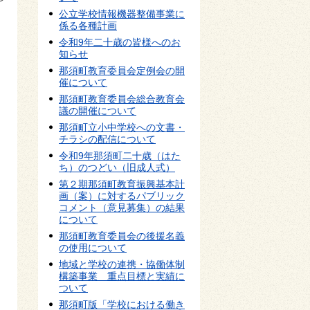
公立学校情報機器整備事業に
係る各種計画
令和9年二十歳の皆様へのお
知らせ
那須町教育委員会定例会の開
催について
那須町教育委員会総合教育会
議の開催について
那須町立小中学校への文書・
チラシの配信について
令和9年那須町二十歳（はた
ち）のつどい（旧成人式）
第２期那須町教育振興基本計
画（案）に対するパブリック
コメント（意見募集）の結果
について
那須町教育委員会の後援名義
の使用について
地域と学校の連携・協働体制
構築事業 重点目標と実績に
ついて
那須町版「学校における働き