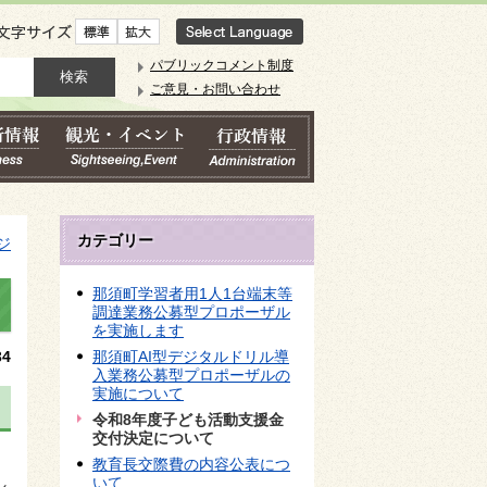
文字サイズ
パブリックコメント制度
ご意見・お問い合わせ
カテゴリー
ジ
那須町学習者用1人1台端末等
調達業務公募型プロポーザル
を実施します
4
那須町AI型デジタルドリル導
入業務公募型プロポーザルの
実施について
令和8年度子ども活動支援金
交付決定について
教育長交際費の内容公表につ
し
いて