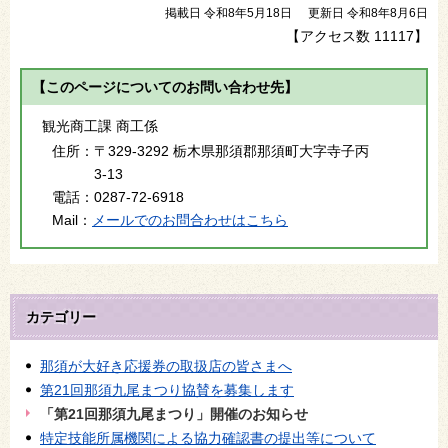
掲載日 令和8年5月18日
更新日 令和8年8月6日
【アクセス数
11117
】
【このページについてのお問い合わせ先】
観光商工課 商工係
住所：
〒329-3292 栃木県那須郡那須町大字寺子丙
3-13
電話：
0287-72-6918
Mail：
メールでのお問合わせはこちら
カテゴリー
那須が大好き応援券の取扱店の皆さまへ
第21回那須九尾まつり協賛を募集します
「第21回那須九尾まつり」開催のお知らせ
特定技能所属機関による協力確認書の提出等について