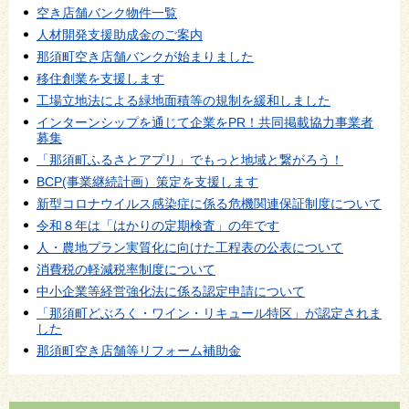
空き店舗バンク物件一覧
人材開発支援助成金のご案内
那須町空き店舗バンクが始まりました
移住創業を支援します
工場立地法による緑地面積等の規制を緩和しました
インターンシップを通じて企業をPR！共同掲載協力事業者
募集
「那須町ふるさとアプリ」でもっと地域と繋がろう！
BCP(事業継続計画）策定を支援します
新型コロナウイルス感染症に係る危機関連保証制度について
令和８年は「はかりの定期検査」の年です
人・農地プラン実質化に向けた工程表の公表について
消費税の軽減税率制度について
中小企業等経営強化法に係る認定申請について
「那須町どぶろく・ワイン・リキュール特区」が認定されま
した
那須町空き店舗等リフォーム補助金