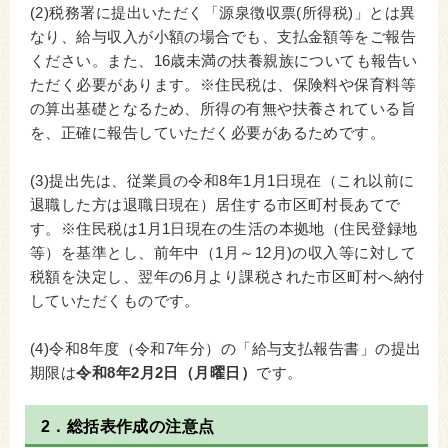
(2)税務署に提出いただく「源泉徴収票(所得税)」とは異
なり、給与収入が小額の場合でも、支払金額等をご報告
ください。また、16歳未満の扶養親族についても報告い
ただく必要があります。※住民税は、保険料や保育料等
の算出基礎となるため、所得の有無や扶養されている旨
を、正確に報告していただく必要があるためです。
(3)提出先は、従業員の令和8年1月1日現在（これ以前に
退職した方は退職日現在）居住する市区町村長あてで
す。※住民税は1月1日現在の生活の本拠地（住民登録地
等）を基準とし、前年中（1月～12月)の収入等に対して
税額を決定し、翌年の6月より課税された市区町村へ納付
していただくものです。
(4)令和8年度（令和7年分）の「給与支払報告書」の提出
期限は
令和8年2月2日（月曜日）
です。
2．総括表作成の注意点