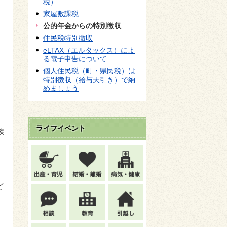
税）
家屋敷課税
公的年金からの特別徴収
住民税特別徴収
eLTAX（エルタックス）によ
る電子申告について
個人住民税（町・県民税）は
特別徴収（給与天引き）で納
めましょう
ライフイベント
族
ど