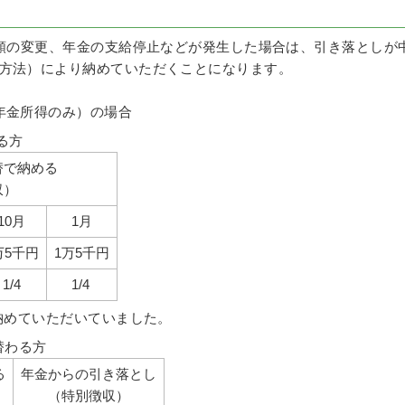
額の変更、年金の支給停止などが発生した場合は、引き落としが
方法）により納めていただくことになります。
年金所得のみ）の場合
る方
替で納める
収）
10月
1月
万5千円
1万5千円
1/4
1/4
納めていただいていました。
替わる方
る
年金からの引き落とし
（特別徴収）