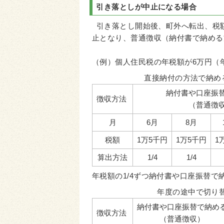
引き落としが中止になる場合
引き落とし開始後、町外へ転出、税
止となり、普通徴収（納付書で納める
（例）個人住民税の年税額が6万円（
直接納付の方法で納め
納付書や口座振
徴収方法
（普通徴
月
6月
8月
税額
1万5千円
1万5千円
1
算出方法
1/4
1/4
年税額の1/4ずつ納付書や口座振替で
年度の途中で切り
納付書や口座振替で納め
徴収方法
（普通徴収）