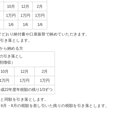
10月
12月
2月
1万円
1万円
1万円
1/6
1/6
1/6
までどおり納付書や口座振替で納めていただきます。
つを引き落とします。
から納める方
の引き落とし
別徴収）
10月
12月
2月
1万円
1万円
1万円
成22年度年税額の残り1/3ずつ
額と同額を引き落とします。
月・6月・8月の税額を差し引いた残りの税額を引き落とします。