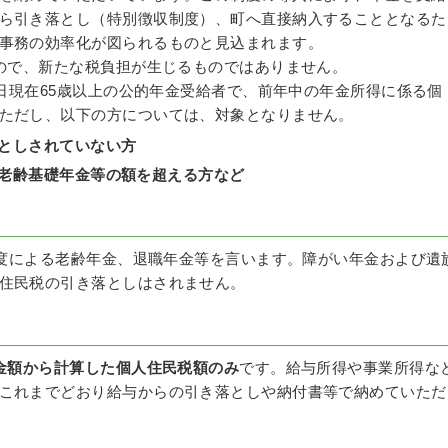
ら引き落とし（特別徴収制度）、町へ直接納入することとなるた
事務の効率化が図られるものと見込まれます。
ので、新たな税負担が生じるものではありません。
日現在65歳以上の公的年金受給者で、前年中の年金所得に係る個
ただし、以下の方については、対象となりません。
としされていない方
老齢基礎年金等の額を超える方など
度による老齢年金、退職年金等を言います。障がい年金および遺
住民税の引き落としはされません。
金額から計算した個人住民税額のみ
です。給与所得や事業所得な
これまでどおり給与からの引き落としや納付書等で納めていただ