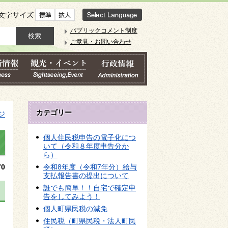
文字サイズ
パブリックコメント制度
ご意見・お問い合わせ
カテゴリー
ジ
個人住民税申告の電子化につ
いて（令和８年度申告分か
ら）
0
令和8年度（令和7年分）給与
支払報告書の提出について
誰でも簡単！！自宅で確定申
告をしてみよう！
個人町県民税の減免
住民税（町県民税・法人町民