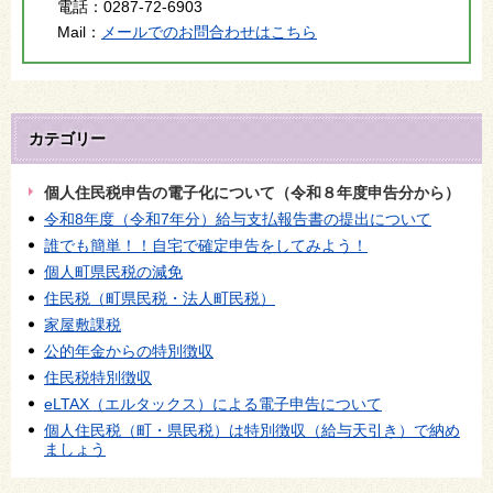
電話：
0287-72-6903
Mail：
メールでのお問合わせはこちら
カテゴリー
個人住民税申告の電子化について（令和８年度申告分から）
令和8年度（令和7年分）給与支払報告書の提出について
誰でも簡単！！自宅で確定申告をしてみよう！
個人町県民税の減免
住民税（町県民税・法人町民税）
家屋敷課税
公的年金からの特別徴収
住民税特別徴収
eLTAX（エルタックス）による電子申告について
個人住民税（町・県民税）は特別徴収（給与天引き）で納め
ましょう