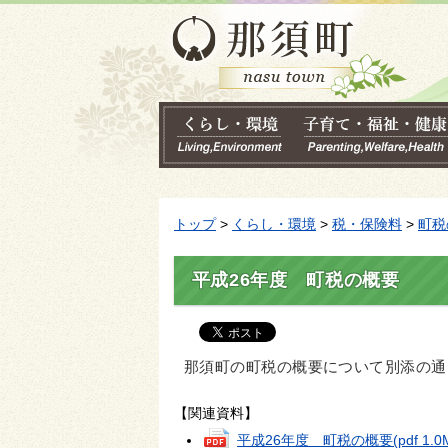
トップ
>
くらし・環境
>
税・保険料
>
町税
平成26年度 町税の概要
那須町の町税の概要について別添の通
【関連資料】
平成26年度 町税の概要
(pdf 1.0