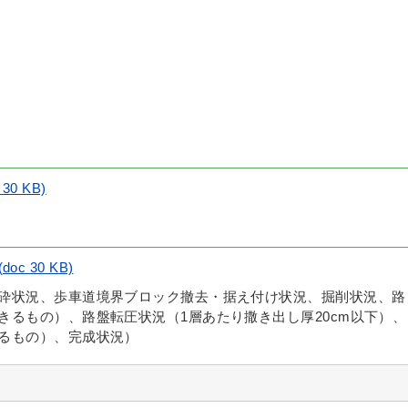
0 KB)
 30 KB)
砕状況、歩車道境界ブロック撤去・据え付け状況、掘削状況、路
きるもの）、路盤転圧状況（1層あたり撒き出し厚20cm以下）、
るもの）、完成状況）