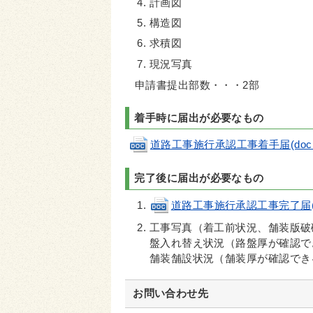
計画図
構造図
求積図
現況写真
申請書提出部数・・・2部
着手時に届出が必要なもの
道路工事施行承認工事着手届(doc 3
完了後に届出が必要なもの
道路工事施行承認工事完了届(doc
工事写真（着工前状況、舗装版破
盤入れ替え状況（路盤厚が確認で
舗装舗設状況（舗装厚が確認でき
お問い合わせ先