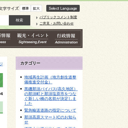
文字サイズ
パブリックコメント制度
ご意見・お問い合わせ
カテゴリー
ジ
地域再生計画（地方創生道整
備推進交付金）
黒磯那須バイパス(高久地区）
4
の那須町と那須塩原市をつな
ぐ新しい橋の名前が決定しま
した
緊急輸送道路の指定について
那須高原スマートICのお知ら
せ