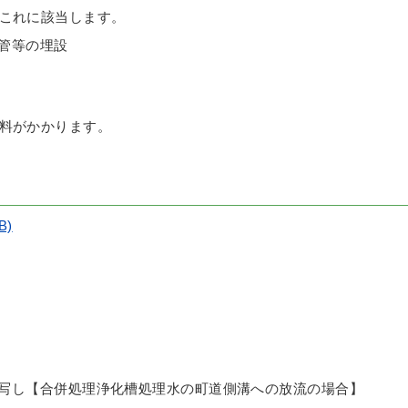
これに該当します。
管等の埋設
料がかかります。
B)
面
写し【合併処理浄化槽処理水の町道側溝への放流の場合】