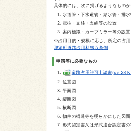
具体的には、次に掲げるようなものが
水道管・下水道管・給水管・排水
電柱・支柱・支線等の設置
案内標識・カーブミラー等の設置
※占用目的・規模に応じ、所定の占用
那須町道路占用料徴収条例
申請等に必要なもの
道路占用許可申請書(xls 38 K
位置図
平面図
縦断図
横断図
物件の構造等を明らかにした図
形式認定書又は形式適合認定書の