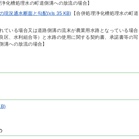
理浄化槽処理水の町道側溝への放流の場合】
況通水断面と勾配(xls 35 KB)
【合併処理浄化槽処理水の町道
れている場合又は道路側溝の流末が農業用水路となっている場合
良区、水利組合等）と水路の使用に関する契約書、承諾書等の写
側溝への放流の場合】
B)
の