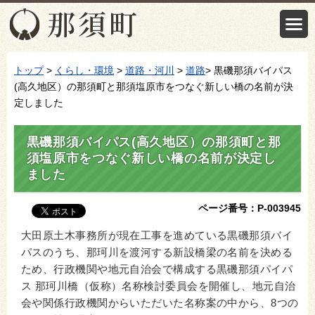
トップ
>
くらし・環境
>
道路・河川
>
道路
> 黒磯那須バイパス
(高久地区）の那須町と那須塩原市をつなぐ新しい橋の名前が決
定しました
黒磯那須バイパス(高久地区）の那須町と那
須塩原市をつなぐ新しい橋の名前が決定し
ました
ページ番号：P-003945
大田原土木事務所が現在工事を進めている黒磯那須バイ
パスのうち、那珂川を渡河する新設橋梁の名前を決める
ため、行政機関や地元自治会で構成する黒磯那須パイパ
ス 那珂川橋（仮称）名称検討委員会を開催し、地元自治
会や関係行政機関からいただいた名称案の中から、8つの