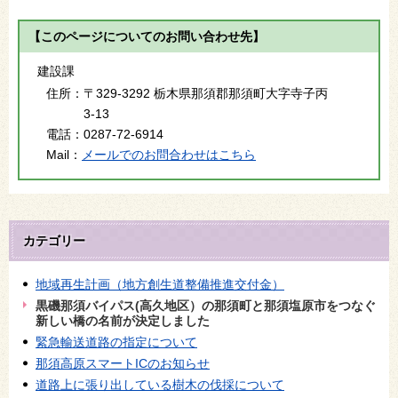
【このページについてのお問い合わせ先】
建設課
住所：
〒329-3292 栃木県那須郡那須町大字寺子丙
3-13
電話：
0287-72-6914
Mail：
メールでのお問合わせはこちら
カテゴリー
地域再生計画（地方創生道整備推進交付金）
黒磯那須バイパス(高久地区）の那須町と那須塩原市をつなぐ
新しい橋の名前が決定しました
緊急輸送道路の指定について
那須高原スマートICのお知らせ
道路上に張り出している樹木の伐採について