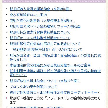
那須町地方就職支援補助金（令和8年度）
空き家相談窓口のご案内
宅地耐震化推進事業（大規模盛土造成地）
那須町空き家バンク登録建物リフォーム補助金
那須町特定空家等解体費補助金について
那須町オフィス移転推進補助金について
那須町移住定住促進住宅取得等補助金について
「第2期那須町空家等対策計画」の策定について
町長が国交省「全国二地域居住等促進協議会」の副会長に就
任しました
木造住宅耐震化推進にかかる取組支援ツールのご案内
低未利用土地等の譲渡に係る所得税及び個人住民税の特例措
置について
那須町移住支援補助金について（令和８年度）
ブロック塀の安全対策について
移住定住相談窓口～那須町移住定住支援コーディネーター～
那須町へ移住する方の「フラット３５」の金利がお得になり
ます