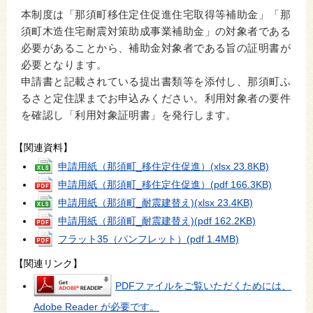
本制度は「那須町移住定住促進住宅取得等補助金」「那
須町木造住宅耐震対策助成事業補助金」の対象者である
必要があることから、補助金対象者である旨の証明書が
必要となります。
申請書と記載されている提出書類等を添付し、那須町ふ
るさと定住課までお申込みください。利用対象者の要件
を確認し「利用対象証明書」を発行します。
【関連資料】
申請用紙（那須町_移住定住促進）
(xlsx 23.8KB)
申請用紙（那須町_移住定住促進）
(pdf 166.3KB)
申請用紙（那須町_耐震建替え)
(xlsx 23.4KB)
申請用紙（那須町_耐震建替え)
(pdf 162.2KB)
フラット35（パンフレット）
(pdf 1.4MB)
【関連リンク】
PDFファイルをご覧いただくためには、
Adobe Reader が必要です。