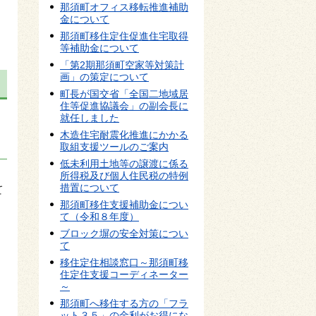
那須町オフィス移転推進補助
金について
那須町移住定住促進住宅取得
等補助金について
「第2期那須町空家等対策計
画」の策定について
町長が国交省「全国二地域居
住等促進協議会」の副会長に
就任しました
木造住宅耐震化推進にかかる
取組支援ツールのご案内
低未利用土地等の譲渡に係る
所得税及び個人住民税の特例
措置について
て
那須町移住支援補助金につい
て（令和８年度）
ブロック塀の安全対策につい
て
移住定住相談窓口～那須町移
住定住支援コーディネーター
～
那須町へ移住する方の「フラ
ット３５」の金利がお得にな