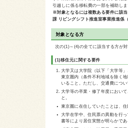
引越しに係る移転費の一部を補助しま
※対象となるには複数ある要件に該当
課 リビングシフト推進室事業推進係（0
対象となる方
次の(1)～(4)の全てに該当する方が
(1)移住元に関する要件
大学又は大学院（以下「大学等」
東京圏内（条件不利地域を除く地
いること。ただし、交通費につい
大学等の卒業・修了年度において
と。
東京圏に在住していたことは、住
大学在学中、住民票の異動を行っ
書等により居住実態が明らかであ