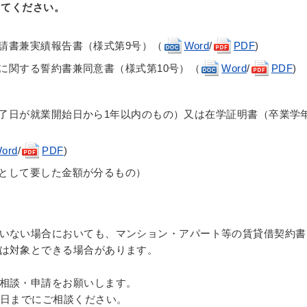
してください。
請書兼実績報告書（様式第9号）（
Word
/
PDF
)
に関する誓約書兼同意書（様式第10号）（
Word
/
PDF
)
了日が就業開始日から1年以内のもの）又は在学証明書（卒業学
ord
/
PDF
)
として要した金額が分るもの）
いない場合においても、マンション・アパート等の賃貸借契約書
は対象とできる場合があります。
相談・申請をお願いします。
末日までにご相談ください。