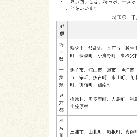
「東京圏」とは、埼玉県、千葉県
ことをいいます。
埼玉県、千
都
県
埼
秩父市、飯能市、本庄市、越生
玉
町、長瀞町、小鹿野町、東秩父
県
千
銚子市、館山市、旭市、勝浦市
葉
市、栄町、多古町、東庄町、九
県
町、御宿町、鋸南町
東
檜原村、奥多摩町、大島町、利
京
小笠原村
都
神
奈
三浦市、山北町、箱根町、真鶴
川