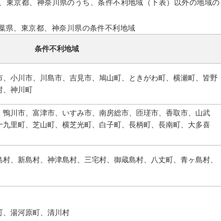
、東京都、神奈川県のうち、条件不利地域（下表）以外の地域の
葉県、東京都、神奈川県の条件不利地域
条件不利地域
市、小川市、川島市、吉見市、鳩山町、ときがわ町、横瀬町、皆野
村、神川町
、鴨川市、富津市、いすみ市、南房総市、匝瑳市、香取市、山武
十九里町、芝山町、横芝光町、白子町、長柄町、長南町、大多喜
島村、新島村、神津島村、三宅村、御蔵島村、八丈町、青ヶ島村、
町、湯河原町、清川村