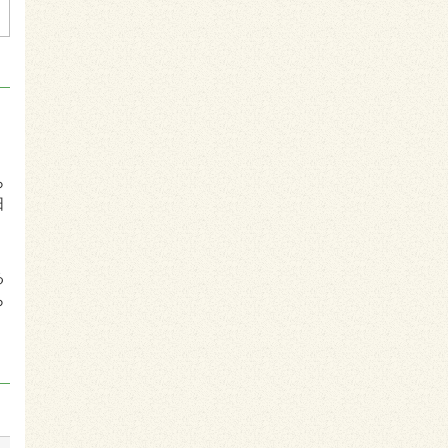
ら
日
る
ら