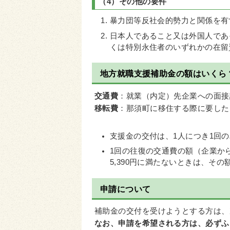
（4）その他の要件
暴力団等反社会的勢力と関係を有
日本人であること又は外国人であ
くは特別永住者のいずれかの在留
地方就職支援補助金の額はいくら
交通費
：就業（内定）先企業への面接試
移転費
：那須町に移住する際に要した引
支援金の交付は、1人につき1回
1回の往復の交通費の額（企業か
5,390円に満たないときは、そ
申請について
補助金の交付を受けようとする方は、
なお、申請を希望される方は、必ずふる