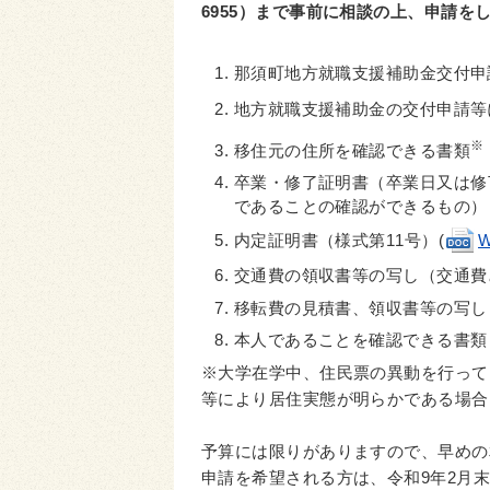
6955）まで事前に相談の上、申請を
那須町地方就職支援補助金交付申
地方就職支援補助金の交付申請等
※
移住元の住所を確認できる書類
卒業・修了証明書（卒業日又は修
であることの確認ができるもの）
内定証明書（様式第11号）(
W
交通費の領収書等の写し（交通費
移転費の見積書、領収書等の写し
本人であることを確認できる書類
※大学在学中、住民票の異動を行って
等により居住実態が明らかである場合
予算には限りがありますので、早めの
申請を希望される方は、令和9年2月