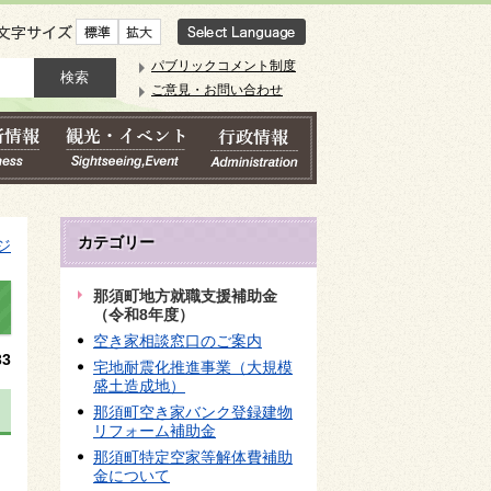
文字サイズ
パブリックコメント制度
ご意見・お問い合わせ
カテゴリー
ジ
那須町地方就職支援補助金
（令和8年度）
空き家相談窓口のご案内
3
宅地耐震化推進事業（大規模
盛土造成地）
那須町空き家バンク登録建物
リフォーム補助金
那須町特定空家等解体費補助
金について