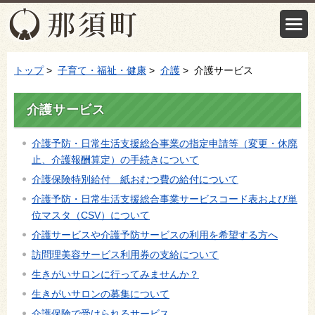
トップ
>
子育て・福祉・健康
>
介護
> 介護サービス
介護サービス
介護予防・日常生活支援総合事業の指定申請等（変更・休廃
止、介護報酬算定）の手続きについて
介護保険特別給付 紙おむつ費の給付について
介護予防・日常生活支援総合事業サービスコード表および単
位マスタ（CSV）について
介護サービスや介護予防サービスの利用を希望する方へ
訪問理美容サービス利用券の支給について
生きがいサロンに行ってみませんか？
生きがいサロンの募集について
介護保険で受けられるサービス