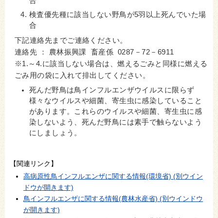
合
検査優先種に該当しない野鳥が5羽以上死んでいた場
合
下記連絡先までご連絡ください。
連絡先 ： 農林振興課 畜産係 0287－72－6911
※
1.～4.
に該当しない場合は、燃えるごみと同様に燃える
ごみ用の袋に入れて排出してください。
死んだ野鳥は鳥インフルエンザウイルスに限らず
様々なウイルスや細菌、寄生虫に感染していること
があります。これらのウイルスや細菌、寄生虫に感
染しないよう、死んだ野鳥には素手で触らないよう
にしましょう。
【関連リンク】
高病原性鳥インフルエンザに関する情報(環境省) (別ウイン
ドウが開きます)
鳥インフルエンザに関する情報(農林水産省) (別ウインドウ
が開きます)