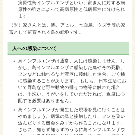
病原性鳥インフルエンザといい、家きんに対する病
原性の強さによって高病原性と低病原性に分けられ
ます。
（※）家きんとは、鶏、アヒル、七面鳥、ウズラ等の家
畜として飼育される鳥の総称です。
人への感染について
鳥インフルエンザは通常、人には感染しません。し
かし、鳥インフルエンザに感染した鳥やその死骸、
フンなどに触れるなど濃厚に接触した場合、ごく稀
に感染することがあります。 もしも、日常生活にお
いて
野鳥など野生動物の排せつ物等に触れた場合
は、手洗い、うがいをしていただければ、過度に心
配する必要はありません。
鳥インフルエンザが発生した現場を見に行くことは
やめましょう。病気の鳥と接触したり、フンを吸い
込んだりする機会をみずから作ることになります。
さらに、知らず知らずのうちに鳥インフルエンザウ