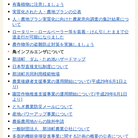
有毒植物に注意しましょう
実質化された人・農地プランの公表
人・農地プラン実質化に向けた農家意向調査の集計結果につ
いて
ロータリー・ロールベーラー等を装着・けん引したままで公
道走行が可能になりました
農作物等の盗難防止対策を実施しましょう
鳥インフルエンザについて
那須町 ダム・ため池ハザードマップ
日本型直接支払制度について
那須町共同利用模範牧場
農業後継者支援事業の運用開始について(平成29年6月1日よ
り)
園芸作物推進支援事業の運用開始について(平成29年6月1日
より)
とちぎ農業防災メールについて
産地パワーアップ事業について
農振農用地からの除外申請
一般財団法人 那須町農業公社について
多面的機能発揮促進事業に関する計画の概要の公表について