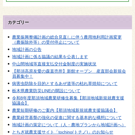
カテゴリー
農業振興整備計画の総合見直しに伴う農用地利用計画変更
（農振除外等）の受付停止について
地域計画の公告
地域計画に係る協議の結果を公表します
中山間地域等直接支払交付金制度の実施状況
【那須高原友愛の森直売所】新館オープン 産直部会新規会
員募集中！
病害虫防除を目的とするあぜ道等の枯れ草焼却について
栃木県農業防災LINEの開設について
令和8年度那須地域農業研修生募集【那須地域新規就農支援
協議会】
農業短期研修のご案内【那須地域新規就農支援協議会】
農業経営基盤の強化の促進に関する基本的な構想について
地域計画の策定について（人・農地プランから地域計画へ）
とちぎ就農支援サイト「tochino(トチノ)」のお知らせ