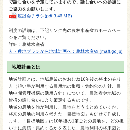
で話し合いを予定していますので、話し合いへの参加に
ご協力をお願いします。
座談会チラシ(pdf 3.46 MB)
制度の詳細は、下記リンク先の農林水産省のホームペー
ジをご覧ください。
詳細：農林水産省
人・農地プランから地域計画へ：農林水産省 (maff.go.jp)
地域計画とは
地域計画とは、地域農業のおおむね10年後の将来の在り
方（担い手が利用する農用地の集積・集約化の方針、農
地中間管理機構の活用方針）について、農業者や地域の
皆様の話し合いにより策定するものです。
地域の農地を誰が利用し、農地をどうまとめていくか、
将来の農地の利用を考えた「目標地図」も併せて作成し
ます。「目標地図」は10年後の1筆ごとの農地を、どの担
い手に集積・集約するかを表した、農地利用の将来図と