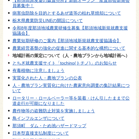
【那須高原友愛の森直売所】新館オープン 産直部会新規会
員募集中！
病害虫防除を目的とするあぜ道等の枯れ草焼却について
栃木県農業防災LINEの開設について
令和8年度那須地域農業研修生募集【那須地域新規就農支援
協議会】
農業短期研修のご案内【那須地域新規就農支援協議会】
農業経営基盤の強化の促進に関する基本的な構想について
地域計画の策定について（人・農地プランから地域計画へ）
とちぎ就農支援サイト「tochino(トチノ)」のお知らせ
有毒植物に注意しましょう
実質化された人・農地プランの公表
人・農地プラン実質化に向けた農家意向調査の集計結果につ
いて
ロータリー・ロールベーラー等を装着・けん引したままで公
道走行が可能になりました
農作物等の盗難防止対策を実施しましょう
鳥インフルエンザについて
那須町 ダム・ため池ハザードマップ
日本型直接支払制度について