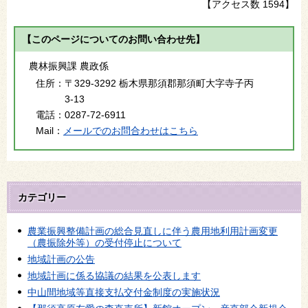
【アクセス数
1594
】
【このページについてのお問い合わせ先】
農林振興課 農政係
住所：
〒329-3292 栃木県那須郡那須町大字寺子丙
3-13
電話：
0287-72-6911
Mail：
メールでのお問合わせはこちら
カテゴリー
農業振興整備計画の総合見直しに伴う農用地利用計画変更
（農振除外等）の受付停止について
地域計画の公告
地域計画に係る協議の結果を公表します
中山間地域等直接支払交付金制度の実施状況