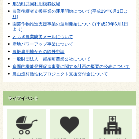
那須町共同利用模範牧場
農業後継者支援事業の運用開始について(平成29年6月1日よ
り)
園芸作物推進支援事業の運用開始について(平成29年6月1日
より)
とちぎ農業防災メールについて
産地パワーアップ事業について
農振農用地からの除外申請
一般財団法人 那須町農業公社について
多面的機能発揮促進事業に関する計画の概要の公表について
農山漁村活性化プロジェクト支援交付金について
ライフイベント