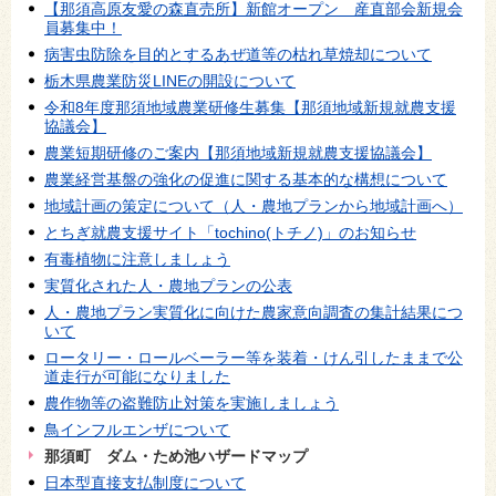
【那須高原友愛の森直売所】新館オープン 産直部会新規会
員募集中！
病害虫防除を目的とするあぜ道等の枯れ草焼却について
栃木県農業防災LINEの開設について
令和8年度那須地域農業研修生募集【那須地域新規就農支援
協議会】
農業短期研修のご案内【那須地域新規就農支援協議会】
農業経営基盤の強化の促進に関する基本的な構想について
地域計画の策定について（人・農地プランから地域計画へ）
とちぎ就農支援サイト「tochino(トチノ)」のお知らせ
有毒植物に注意しましょう
実質化された人・農地プランの公表
人・農地プラン実質化に向けた農家意向調査の集計結果につ
いて
ロータリー・ロールベーラー等を装着・けん引したままで公
道走行が可能になりました
農作物等の盗難防止対策を実施しましょう
鳥インフルエンザについて
那須町 ダム・ため池ハザードマップ
日本型直接支払制度について