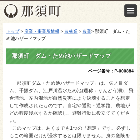
トップ
>
産業・事業所情報
>
農林業
>
農業
> 那須町 ダム・た
め池ハザードマップ
那須町 ダム・ため池ハザードマップ
ページ番号：P-000884
「那須町ダム・ため池ハザードマップ」は、矢ノ目ダ
ム、千振ダム、江戸川温水ため池(通称：りんどう湖)、飛
倉溜池、左内溜池が自然災害により決壊することを想定
して作成されたものです。自宅や通勤・通学路、農地が
どの程度浸水するか確認し、避難行動に役立ててくださ
い。
このマップは、あくまでも1つの「想定」です。必ずし
もこの範囲だけが浸水するとは限りません。身の危険を