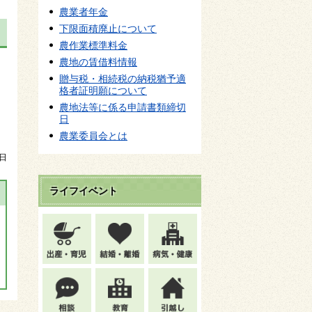
農業者年金
下限面積廃止について
農作業標準料金
農地の賃借料情報
贈与税・相続税の納税猶予適
格者証明願について
農地法等に係る申請書類締切
日
農業委員会とは
8日
ライフイベント