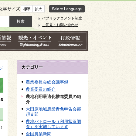
文字サイズ
パブリックコメント制度
ご意見・お問い合わせ
カテゴリー
ジ
農業委員会総会議事録
農業委員の紹介
農地利用最適化推進委員の紹
6
介
大田原地域農業青色申告会那
須支部
農地パトロール（利用状況調
査）を実施しています
の
全国農業新聞