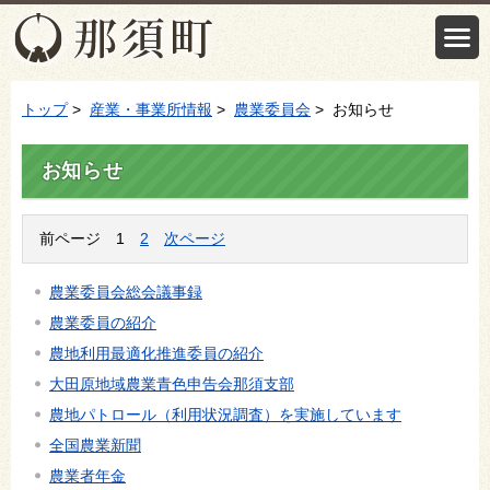
トップ
>
産業・事業所情報
>
農業委員会
> お知らせ
お知らせ
前ページ
1
2
次ページ
農業委員会総会議事録
農業委員の紹介
農地利用最適化推進委員の紹介
大田原地域農業青色申告会那須支部
農地パトロール（利用状況調査）を実施しています
全国農業新聞
農業者年金