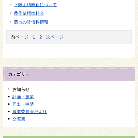
下限面積廃止について
農作業標準料金
農地の賃借料情報
前ページ
1
2
次ページ
カテゴリー
お知らせ
計画・施策
届出・申請
農業委員会だより
交際費