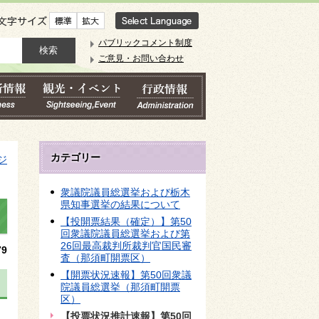
文字サイズ
パブリックコメント制度
ご意見・お問い合わせ
カテゴリー
ジ
衆議院議員総選挙および栃木
県知事選挙の結果について
【投開票結果（確定）】第50
回衆議院議員総選挙および第
26回最高裁判所裁判官国民審
9
査（那須町開票区）
【開票状況速報】第50回衆議
院議員総選挙（那須町開票
区）
【投票状況推計速報】第50回