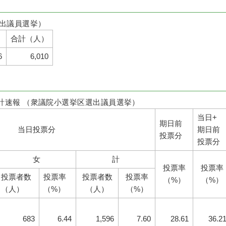
出議員選挙）
）
合計（人）
6
6,010
計速報 （衆議院小選挙区選出議員選挙）
当日+
期日前
当日投票分
期日前
投票分
投票分
女
計
投票率
投票率
投票者数
投票率
投票者数
投票率
（%）
（%）
（人）
（%）
（人）
（%）
683
6.44
1,596
7.60
28.61
36.2