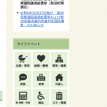
衆議院議員総選挙（那須町開
票区）
令和6年10月27日執行「第50
回衆議院議員総選挙および第
26回最高裁判所裁判官国民審
査」のお知らせ
ライフイベント