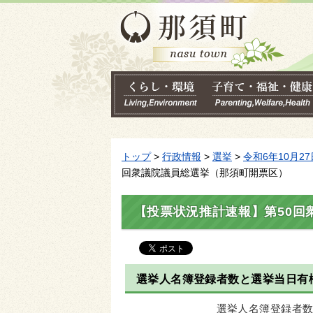
トップ
>
行政情報
>
選挙
>
令和6年10月2
回衆議院議員総選挙（那須町開票区）
【投票状況推計速報】第50回
選挙人名簿登録者数と選挙当日有
選挙人名簿登録者