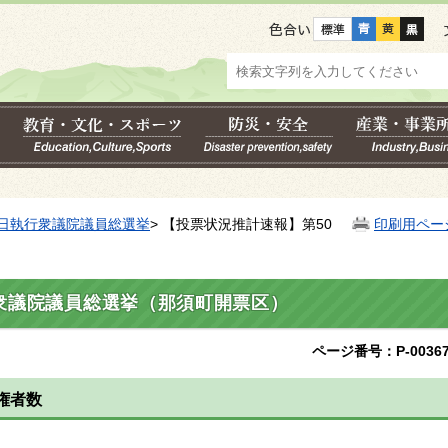
色合い
7日執行衆議院議員総選挙
> 【投票状況推計速報】第50
印刷用ペー
衆議院議員総選挙（那須町開票区）
ページ番号：P-00367
権者数
数