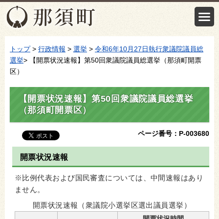
トップ
>
行政情報
>
選挙
>
令和6年10月27日執行衆議院議員総
選挙
> 【開票状況速報】第50回衆議院議員総選挙（那須町開票
区）
【開票状況速報】第50回衆議院議員総選挙
（那須町開票区）
ページ番号：P-003680
開票状況速報
※比例代表および国民審査については、中間速報はあり
ません。
開票状況速報（衆議院小選挙区選出議員選挙）
開票状況時間