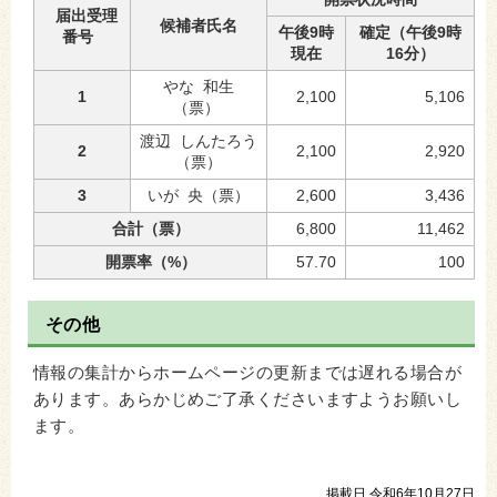
届出受理
候補者氏名
午後9時
確定（午後9時
番号
現在
16分）
やな 和生
1
2,100
5,106
（票）
渡辺 しんたろう
2
2,100
2,920
（票）
3
いが 央（票）
2,600
3,436
合計（票）
6,800
11,462
開票率（%）
57.70
100
その他
情報の集計からホームページの更新までは遅れる場合が
あります。あらかじめご了承くださいますようお願いし
ます。
掲載日 令和6年10月27日