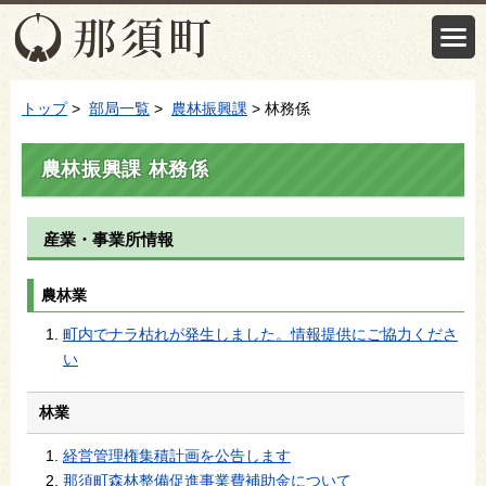
トップ
>
部局一覧
>
農林振興課
> 林務係
農林振興課 林務係
産業・事業所情報
農林業
町内でナラ枯れが発生しました。情報提供にご協力くださ
い
林業
経営管理権集積計画を公告します
那須町森林整備促進事業費補助金について