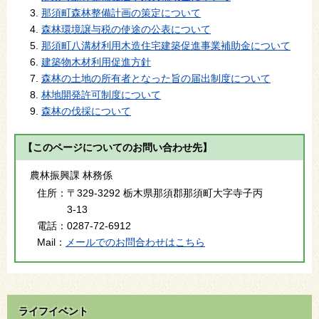
那須町森林整備計画の策定について
森林環境譲与税の使途の公表について
那須町八溝材利用木造住宅建築促進事業補助金について
建築物木材利用促進方針
森林の土地の所有者となった旨の届出制度について
林地開発許可制度について
森林の伐採について
【このページについてのお問い合わせ先】
農林振興課 林務係
住所：
〒329-3292 栃木県那須郡那須町大字寺子丙
3-13
電話：
0287-72-6912
Mail：
メールでのお問合わせはこちら
ライフイベント