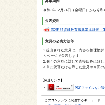
募集期間
令和3年12月24日（金曜日）から令和
公表資料
第2期那須町教育振興基本計画（案）(p
意見の公表方法等
1.提出された意見は、内容を整理検
ムページで公表します。
2.個々の意見に対して直接回答は致し
3.単に賛否だけを示した意見や今回
【関連リンク】
PDFファイルをご覧い
このコンテンツに関連するキーワード