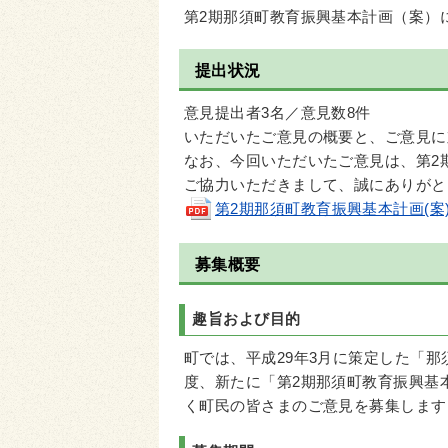
第2期那須町教育振興基本計画（案）
提出状況
意見提出者3名／意見数8件
いただいたご意見の概要と、ご意見に
なお、今回いただいたご意見は、第2
ご協力いただきまして、誠にありがと
第2期那須町教育振興基本計画(案)
募集概要
趣旨および目的
町では、平成29年3月に策定した「
度、新たに「第2期那須町教育振興基
く町民の皆さまのご意見を募集します