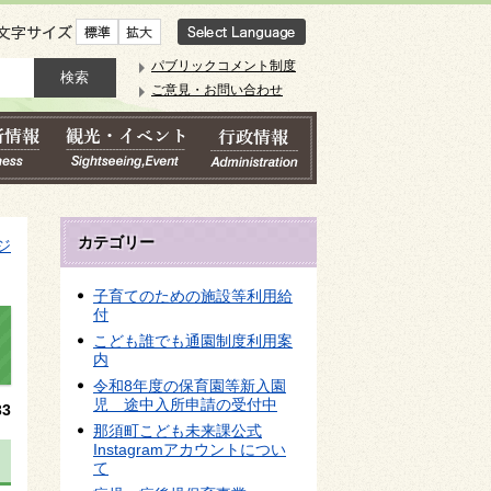
文字サイズ
パブリックコメント制度
ご意見・お問い合わせ
カテゴリー
ジ
子育てのための施設等利用給
付
こども誰でも通園制度利用案
内
令和8年度の保育園等新入園
児 途中入所申請の受付中
3
那須町こども未来課公式
Instagramアカウントについ
て