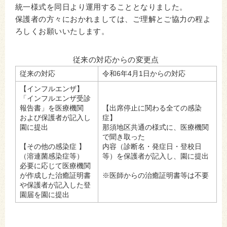
統一様式を同日より運用することとなりました。
保護者の方々におかれましては、ご理解とご協力の程よ
ろしくお願いいたします。
従来の対応からの変更点
従来の対応
令和6年4月1日からの対応
【インフルエンザ】
「インフルエンザ受診
報告書」を医療機関
【出席停止に関わる全ての感染
および保護者が記入し
症】
園に提出
那須地区共通の様式に、医療機関
で聞き取った
【その他の感染症 】
内容（診断名・発症日・登校日
（溶連菌感染症等）
等）を保護者が記入し、園に提出
必要に応じて医療機関
が作成した治癒証明書
※医師からの治癒証明書等は不要
や保護者が記入した登
園届を園に提出