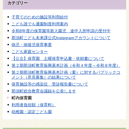
カテゴリー
子育てのための施設等利用給付
こども誰でも通園制度利用案内
令和8年度の保育園等新入園児 途中入所申請の受付中
那須町こども未来課公式Instagramアカウントについて
病児・病後児保育事業
こども家庭センター
【公立】保育園 土曜保育申込書・依頼書について
第２期那須町教育振興基本計画（令和４年度～令和８年度）
第２期那須町教育振興基本計画（案）に対するパブリックコ
メント（意見募集）の結果について
保育施設等の感染症 受診報告書について
那須町総合教育会議録を公表します
町内保育園
利用者負担額（保育料）
幼稚園・認定こども園