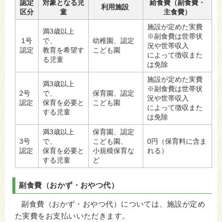
認定
対象となる児
給食費（副食費・
利用施設
区分
童
主食費）
施設が定めた実費
満3歳以上
※副食費は世帯状
1号
で、
幼稚園、認定
況や世帯収入
認定
教育を希望す
こども園
によって徴収また
る児童
は免除
施設が定めた実費
満3歳以上
※副食費は世帯状
2号
で、
保育園、認定
況や世帯収入
認定
保育を必要と
こども園
によって徴収また
する児童
は免除
満3歳以上
保育園、認定
3号
で、
こども園、
0円（保育料に含ま
認定
保育を必要と
小規模保育な
れる）
する児童
ど
副食費（おかず・おやつ代）
副食費（おかず・おやつ代）については、施設が定め
た実費をお支払いいただきます。