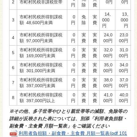
2
市町村民税非課税世帯
0円
0円
円
除
費
14,
13,
市町村民税所得割課税
0
免
実
3
000
000
額 48,600円未満
円
除
費
円
円
市町村民税所得割課税
0
実
実
24,0
23,0
4
額 97,000円未満
円
費
費
00円
00円
市町村民税所得割課税
0
実
実
32,0
31,0
5
額 169,000円未満
円
費
費
00円
00円
市町村民税所得割課税
0
実
実
35,0
34,0
6
額 301,000円未満
円
費
費
00円
00円
市町村民税所得割課税
0
実
実
38,0
37,0
7
額 397,000円未満
円
費
費
00円
00円
市町村民税所得割課税
0
実
実
41,0
40,0
8
額 397,000円以上
円
費
費
00円
00円
※その他、多子世帯やひとり親世帯等の減額、免除等の
詳細が反映された表については、別添「利用者負担額・
副食費・主食費 月額一覧表」をご確認ください
利用者負担額・副食費・主食費 月額一覧表(pdf 101