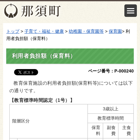
トップ
>
子育て・福祉・健康
>
幼稚園・保育園等
>
保育園
> 利
用者負担額（保育料）
利用者負担額（保育料）
ページ番号：P-000240
教育保育施設の利用者負担額(保育料等)については以下
の通りです。
【教育標準時間認定（1号）】
3歳以上
教育標準時間
階層区分
保育
副食
主食
料
費
費