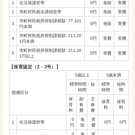
1
生活保護世帯
0円
免除
実費
2
市町村民税非課税世帯
0円
免除
実費
市町村民税所得割課税額 77,101
3
0円
免除
実費
円未満
市町村民税所得割課税額 211,20
4
0円
実費
実費
1円未満
市町村民税所得割課税額 211,20
5
0円
実費
実費
1円以上
【保育認定（2・3号）】
3歳以上
3歳未満
標準時間・短
標準
短時
時間
時間
間
階層区分
保
副
主
保育
保育
育
食
食
料
料
料
費
費
0
免
実
1
生活保護世帯
0円
0円
円
除
費
0
免
実