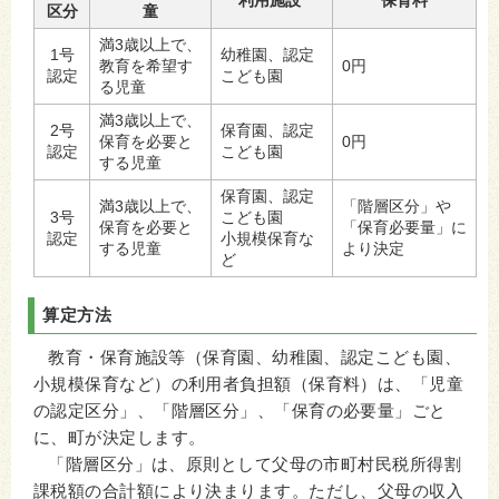
区分
童
満3歳以上で、
1号
幼稚園、認定
教育を希望す
0円
認定
こども園
る児童
満3歳以上で、
2号
保育園、認定
保育を必要と
0円
認定
こども園
する児童
保育園、認定
満3歳以上で、
「階層区分」や
3号
こども園
保育を必要と
「保育必要量」に
認定
小規模保育な
する児童
より決定
ど
算定方法
教育・保育施設等（保育園、幼稚園、認定こども園、
小規模保育など）の利用者負担額（保育料）は、
「児童
の認定区分」、「階層区分」、「保育の必要量」
ごと
に、町が決定します。
「階層区分」は、原則として父母の市町村民税所得割
課税額の合計額により決まります。ただし、父母の収入