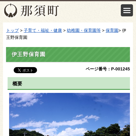
トップ
>
子育て・福祉・健康
>
幼稚園・保育園等
>
保育園
> 伊
王野保育園
伊王野保育園
ページ番号：P-001245
概要