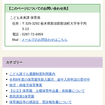
【このページについてのお問い合わせ先】
こども未来課 保育係
住所：
〒329-3292 栃木県那須郡那須町大字寺子丙
3-13
電話：
0287-72-6959
Mail：
メールでのお問合わせはこちら
カテゴリー
こども誰でも通園制度利用案内
令和8年度の保育園等新入園児 途中入所申請の受付中
病児・病後児保育事業
【公立】保育園 土曜保育申込書・依頼書について
黒田原第1保育園
保育施設等の感染症 受診報告書について