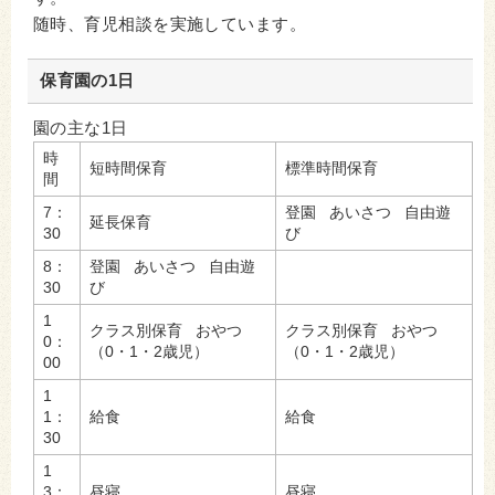
随時、育児相談を実施しています。
保育園の1日
園の主な1日
時
短時間保育
標準時間保育
間
7：
登園 あいさつ 自由遊
延長保育
30
び
8：
登園 あいさつ 自由遊
30
び
1
クラス別保育 おやつ
クラス別保育 おやつ
0：
（0・1・2歳児）
（0・1・2歳児）
00
1
1：
給食
給食
30
1
3：
昼寝
昼寝