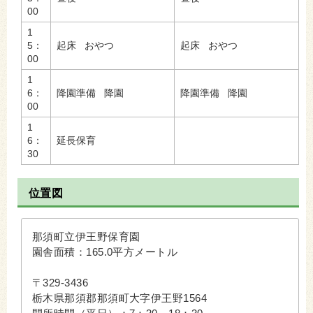
00
1
5：
起床 おやつ
起床 おやつ
00
1
6：
降園準備 降園
降園準備 降園
00
1
6：
延長保育
30
位置図
那須町立伊王野保育園
園舎面積：165.0平方メートル
〒329-3436
栃木県那須郡那須町大字伊王野1564