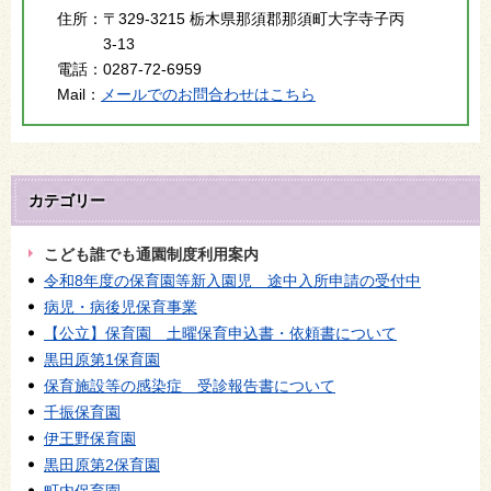
住所：
〒329-3215 栃木県那須郡那須町大字寺子丙
3-13
電話：
0287-72-6959
Mail：
メールでのお問合わせはこちら
カテゴリー
こども誰でも通園制度利用案内
令和8年度の保育園等新入園児 途中入所申請の受付中
病児・病後児保育事業
【公立】保育園 土曜保育申込書・依頼書について
黒田原第1保育園
保育施設等の感染症 受診報告書について
千振保育園
伊王野保育園
黒田原第2保育園