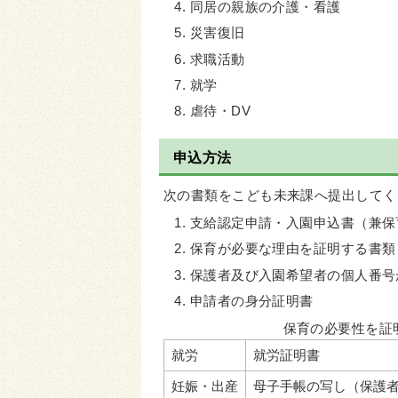
同居の親族の介護・看護
災害復旧
求職活動
就学
虐待・DV
申込方法
次の書類をこども未来課へ提出してく
支給認定申請・入園申込書（兼保
保育が必要な理由を証明する書類
保護者及び入園希望者の個人番号
申請者の身分証明書
保育の必要性を証
就労
就労証明書
妊娠・出産
母子手帳の写し（保護