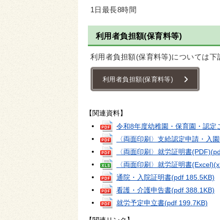
1日最長8時間
利用者負担額(保育料等)
利用者負担額(保育料等)については
利用者負担額(保育料等)
【関連資料】
令和8年度幼稚園・保育園・認定
〈両面印刷〉支給認定申請・入園
〈両面印刷〉就労証明書(PDF)
(p
〈両面印刷〉就労証明書(Excel)
(x
通院・入院証明書
(pdf 185.5KB)
看護・介護申告書
(pdf 388.1KB)
就労予定申立書
(pdf 199.7KB)
【関連リンク】