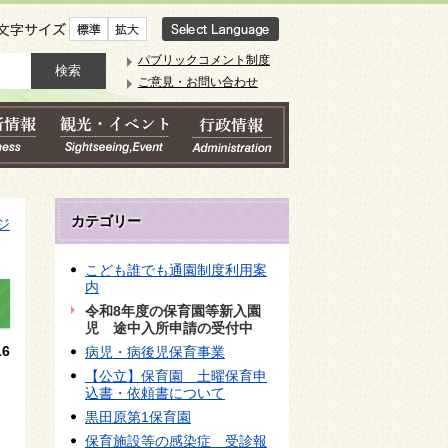
文字サイズ
パブリックコメント制度
ご意見・お問い合わせ
カテゴリー
ジ
こども誰でも通園制度利用案
内
令和8年度の保育園等新入園
児 途中入所申請の受付中
6
病児・病後児保育事業
【公立】保育園 土曜保育申
込書・依頼書について
黒田原第1保育園
保育施設等の感染症 受診報