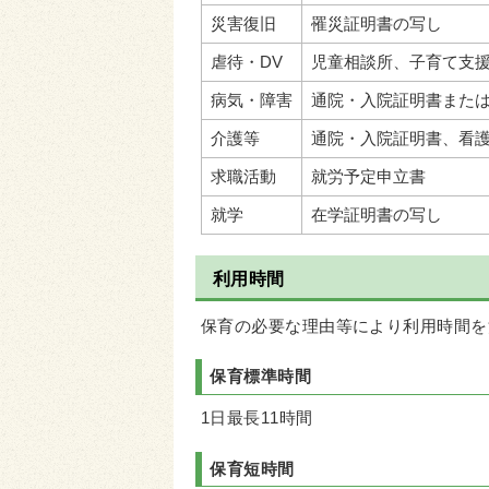
災害復旧
罹災証明書の写し
虐待・DV
児童相談所、子育て支
病気・障害
通院・入院証明書また
介護等
通院・入院証明書、看
求職活動
就労予定申立書
就学
在学証明書の写し
利用時間
保育の必要な理由等により利用時間を
保育標準時間
1日最長11時間
保育短時間