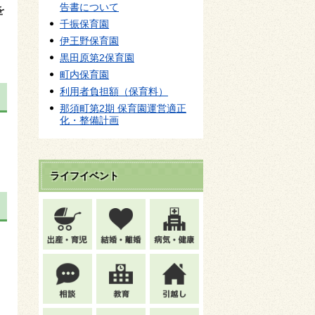
告書について
を
千振保育園
伊王野保育園
黒田原第2保育園
町内保育園
利用者負担額（保育料）
那須町第2期 保育園運営適正
化・整備計画
ライフイベント