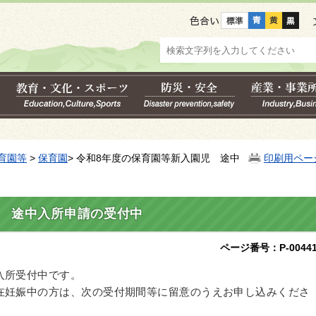
色合い
育園等
>
保育園
> 令和8年度の保育園等新入園児 途中
印刷用ペー
児 途中入所申請の受付中
ページ番号：P-00441
入所受付中です。
在妊娠中の方は、次の受付期間等に留意のうえお申し込みくださ