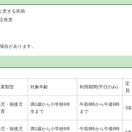
り患する疾病
症疾患
場合があります。
定
事業類型
対象年齢
利用期間(平日のみ)
員
病児・病後児
満1歳から小学校6年
午前8時から午後6時
3名
保育
生まで
まで
病児・病後児
満1歳から小学校6年
午前8時から午後6時