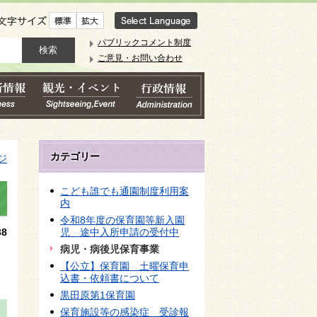
文字サイズ
パブリックコメント制度
ご意見・お問い合わせ
カテゴリー
ジ
こども誰でも通園制度利用案
内
令和8年度の保育園等新入園
8
児 途中入所申請の受付中
病児・病後児保育事業
【公立】保育園 土曜保育申
込書・依頼書について
黒田原第1保育園
保育施設等の感染症 受診報