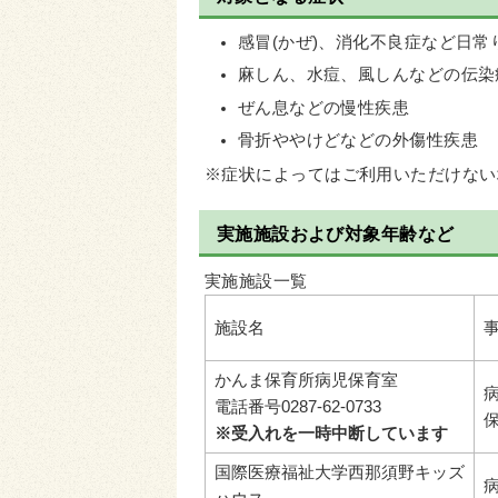
感冒(かぜ)、消化不良症など日常
麻しん、水痘、風しんなどの伝染
ぜん息などの慢性疾患
骨折ややけどなどの外傷性疾患
※症状によってはご利用いただけない
実施施設および対象年齢など
実施施設一覧
施設名
かんま保育所病児保育室
電話番号0287-62-0733
※受入れを一時中断しています
国際医療福祉大学西那須野キッズ