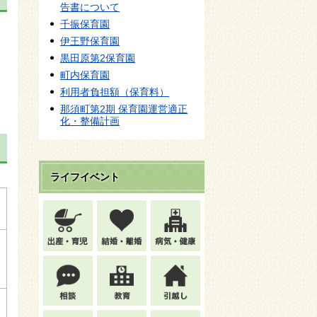
告書について
千振保育園
伊王野保育園
黒田原第2保育園
町内保育園
利用者負担額（保育料）
那須町第2期 保育園運営適正
化・整備計画
ライフイベント