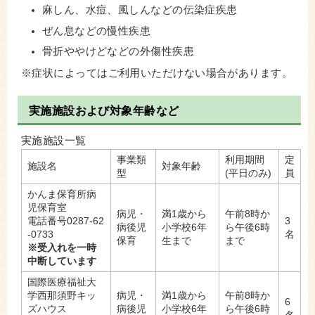
麻しん、水痘、風しんなどの伝染症疾患
ぜん息などの慢性疾患
骨折ややけどなどの外傷性疾患
※症状によってはご利用いただけない場合があります。
実施施設および対象年齢など
実施施設一覧
事業類
利用期間
定
施設名
対象年齢
型
(平日のみ)
員
かんま保育所病
児保育室
病児・
満1歳から
午前8時か
電話番号0287-62
3
病後児
小学校6年
ら午後6時
-0733
名
保育
生まで
まで
※受入れを一時
中断しています
国際医療福祉大
学西那須野キッ
病児・
満1歳から
午前8時か
6
ズハウス
病後児
小学校6年
ら午後6時
名