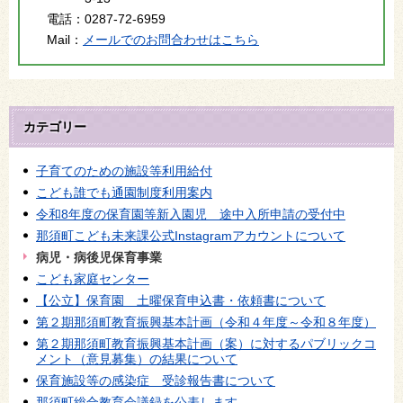
電話：
0287-72-6959
Mail：
メールでのお問合わせはこちら
カテゴリー
子育てのための施設等利用給付
こども誰でも通園制度利用案内
令和8年度の保育園等新入園児 途中入所申請の受付中
那須町こども未来課公式Instagramアカウントについて
病児・病後児保育事業
こども家庭センター
【公立】保育園 土曜保育申込書・依頼書について
第２期那須町教育振興基本計画（令和４年度～令和８年度）
第２期那須町教育振興基本計画（案）に対するパブリックコ
メント（意見募集）の結果について
保育施設等の感染症 受診報告書について
那須町総合教育会議録を公表します