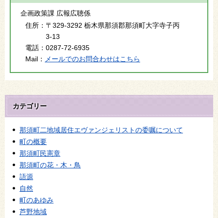
企画政策課 広報広聴係
住所：
〒329-3292 栃木県那須郡那須町大字寺子丙
3-13
電話：
0287-72-6935
Mail：
メールでのお問合わせはこちら
カテゴリー
那須町二地域居住エヴァンジェリストの委嘱について
町の概要
那須町民憲章
那須町の花・木・鳥
語源
自然
町のあゆみ
芦野地域