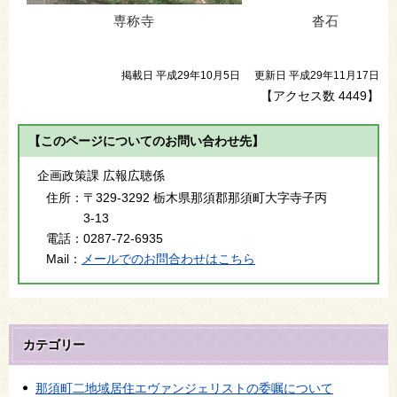
専称寺 沓石
掲載日 平成29年10月5日
更新日 平成29年11月17日
【アクセス数
4449
】
【このページについてのお問い合わせ先】
企画政策課 広報広聴係
住所：
〒329-3292 栃木県那須郡那須町大字寺子丙
3-13
電話：
0287-72-6935
Mail：
メールでのお問合わせはこちら
カテゴリー
那須町二地域居住エヴァンジェリストの委嘱について