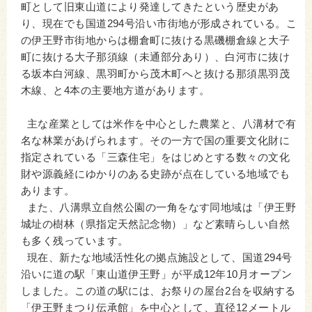
町として旧東山道により発達してきたという歴史があ
り、現在でも国道294号沿い市街地が形成されている。こ
の伊王野市街地からは棚倉町に抜ける黒磯棚倉線と大子
町に抜ける大子那須線（未通部分あり）、白河市に抜け
る坂本白河線、黒羽町から茂木町へと抜ける那須黒羽茂
木線、と4本の主要地方道があります。
主な産業としては米作を中心とした農業と、八溝材で有
名な林業があげられます。その一方で国の重要文化財に
指定されている「三森住宅」をはじめとする数々の文化
財や源義経にゆかりのある史跡が点在している地域でも
あります。
また、八溝県立自然公園の一角をなす同地域は「伊王野
城址の樹林（県指定天然記念物）」など素晴らしい自然
も多く残っています。
現在、新たな地域活性化の拠点施設として、国道294号
沿いに道の駅「東山道伊王野」が平成12年10月オープン
しました。この道の駅には、お祭りの屋台2台を収納する
「伊王野まつり伝承館」を中心として、直径12メートル