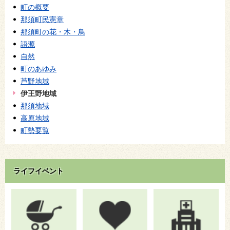
町の概要
那須町民憲章
那須町の花・木・鳥
語源
自然
町のあゆみ
芦野地域
伊王野地域
那須地域
高原地域
町勢要覧
ライフイベント