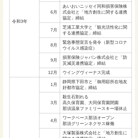
あいおいニッセイ同和損害保険株
6月
式会社と「地方創生に関する連携
協定」締結
令和3年
芝浦工業大学と「観光活性化に関
7月
する連携協定」締結
緊急事態宣言を発令（新型コロナ
8月
ウイルス感染症）
損害保険ジャパン株式会社と「防
9月
災減災連携協定」締結
12月
ウイングヴィーナス完成
静岡県下田市と「御用邸所在地友
1月
好都市協定」締結
殺生石割れる
3月
高久保育園、大同保育園閉園
那須温泉ファミリースキー場休止
ワークベース那須オープン
4月
那須グリーンネクサス稼働
大塚製薬株式会社と「地方創生に