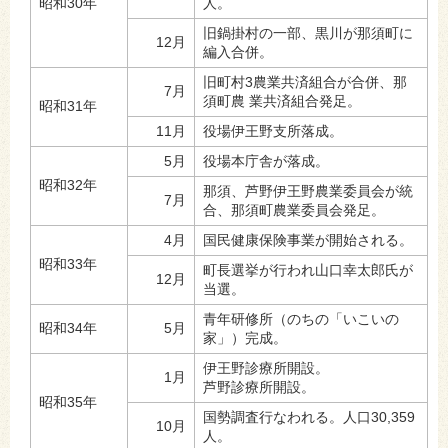
昭和30年
人。
旧鍋掛村の一部、黒川が那須町に
12月
編入合併。
旧町村3農業共済組合が合併、那
7月
須町農 業共済組合発足。
昭和31年
11月
役場伊王野支所落成。
5月
役場本庁舎が落成。
昭和32年
那須、芦野伊王野農業委員会が統
7月
合、那須町農業委員会発足。
4月
国民健康保険事業が開始される。
昭和33年
町長選挙が行われ山口幸太郎氏が
12月
当選。
青年研修所（のちの「いこいの
昭和34年
5月
家」）完成。
伊王野診療所開設。
1月
芦野診療所開設。
昭和35年
国勢調査行なわれる。人口30,359
10月
人。