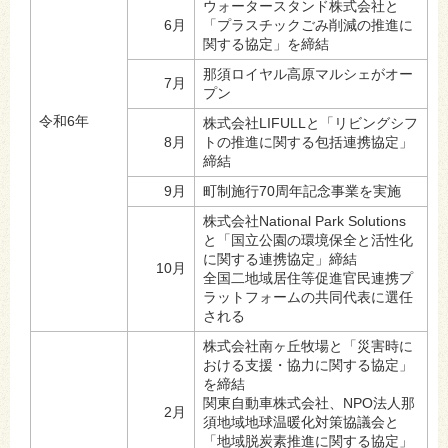
ウォータースタンド株式会社と
6月
「プラスチックごみ削減の推進に
関する協定」を締結
那須ロイヤル高原マルシェがオー
7月
プン
令和6年
株式会社LIFULLと「リビングシフ
8月
トの推進に関する包括連携協定」
締結
9月
町制施行70周年記念事業を実施
株式会社National Park Solutions
と「国立公園の環境保全と活性化
に関する連携協定」締結
10月
全国二地域居住等促進官民連携プ
ラットフォームの共同代表に選任
される
株式会社南ヶ丘牧場と「災害時に
おける支援・協力に関する協定」
を締結
関東自動車株式会社、NPO法人那
2月
須地域地球温暖化対策協議会と
「地域脱炭素推進に関する協定」