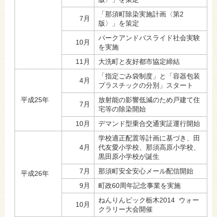
「那須町除染実施計画〈第2
7月
版〉」を策定
パークアンドバスライド社会実験
10月
を実施
11月
大洗町と友好都市協定締結
「指定ごみ袋制度」と「容器包装
4月
プラスチックの分別」スタート
平成25年
放射能の影響低減のため戸建て住
7月
宅等の除染開始
10月
デマンド型乗合交通実証運行開始
学校適正配置等計画に基づき、田
4月
代友愛小学校、那須高原小学校、
黒田原小学校が誕生
7月
那須町安全安心メール配信開始
平成26年
9月
町政60周年記念事業を実施
ねんりんピック栃木2014 ウォー
10月
クラリー大会開催