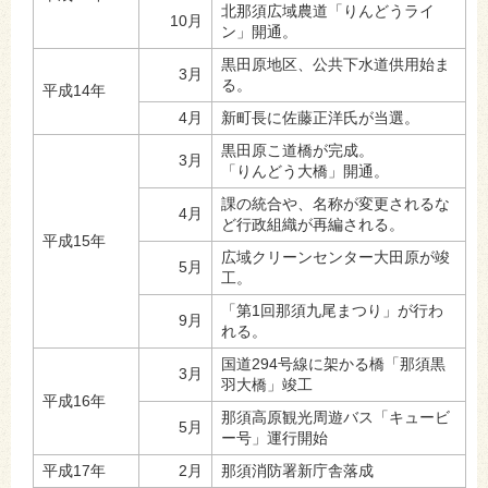
北那須広域農道「りんどうライ
10月
ン」開通。
黒田原地区、公共下水道供用始ま
3月
る。
平成14年
4月
新町長に佐藤正洋氏が当選。
黒田原こ道橋が完成。
3月
「りんどう大橋」開通。
課の統合や、名称が変更されるな
4月
ど行政組織が再編される。
平成15年
広域クリーンセンター大田原が竣
5月
工。
「第1回那須九尾まつり」が行わ
9月
れる。
国道294号線に架かる橋「那須黒
3月
羽大橋」竣工
平成16年
那須高原観光周遊バス「キュービ
5月
ー号」運行開始
平成17年
2月
那須消防署新庁舎落成