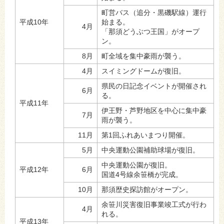
町営バス（追分・黒磯駅線）運行
平成10年
始まる。
4月
「那須どうぶつ王国」がオープ
ン。
8月
町全域を集中豪雨が襲う。
4月
スイミングドームが復旧。
県民の日記念イベントが開催され
6月
る。
平成11年
伊王野・芦野地区を中心に集中豪
7月
雨が襲う。
11月
第1回ふれあいまつり開催。
5月
中央運動公園補助球場が復旧。
中央運動公園が復旧。
平成12年
6月
国道4号線余笹橋が完成。
10月
那須歴史探訪館がオープン。
余笹川災害復旧事業竣工式が行わ
4月
れる。
平成13年