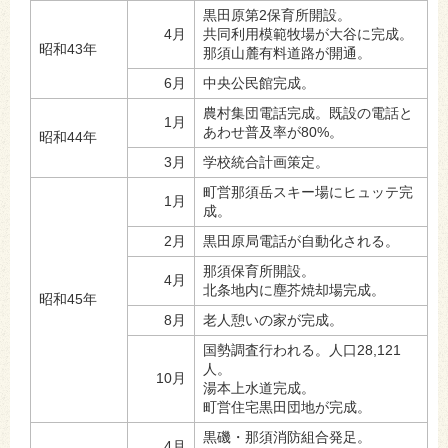
黒田原第2保育所開設。
4月
共同利用模範牧場が大谷に完成。
昭和43年
那須山麓有料道路が開通。
6月
中央公民館完成。
農村集団電話完成。既設の電話と
1月
あわせ普及率が80%。
昭和44年
3月
学校統合計画策定。
町営那須岳スキー場にヒュッテ完
1月
成。
2月
黒田原局電話が自動化される。
那須保育所開設。
4月
北条地内に塵芥焼却場完成。
昭和45年
8月
老人憩いの家が完成。
国勢調査行われる。人口28,121
人。
10月
湯本上水道完成。
町営住宅黒田団地が完成。
黒磯・那須消防組合発足。
4月