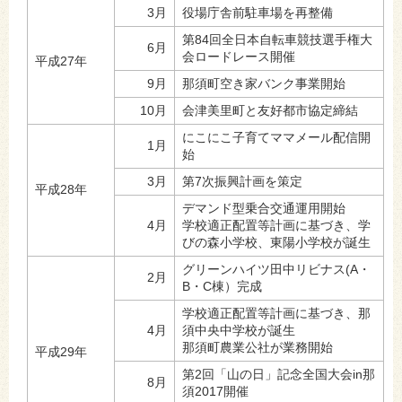
3月
役場庁舎前駐車場を再整備
第84回全日本自転車競技選手権大
6月
会ロードレース開催
平成27年
9月
那須町空き家バンク事業開始
10月
会津美里町と友好都市協定締結
にこにこ子育てママメール配信開
1月
始
3月
第7次振興計画を策定
平成28年
デマンド型乗合交通運用開始
4月
学校適正配置等計画に基づき、学
びの森小学校、東陽小学校が誕生
グリーンハイツ田中リビナス(A・
2月
B・C棟）完成
学校適正配置等計画に基づき、那
4月
須中央中学校が誕生
那須町農業公社が業務開始
平成29年
第2回「山の日」記念全国大会in那
8月
須2017開催