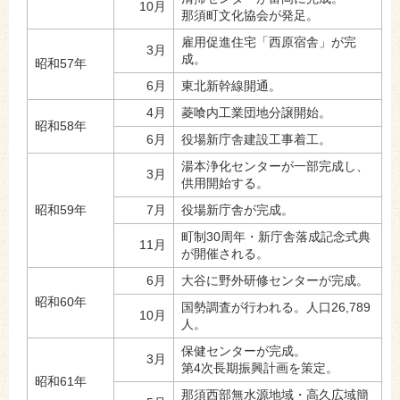
10月
那須町文化協会が発足。
雇用促進住宅「西原宿舎」が完
3月
成。
昭和57年
6月
東北新幹線開通。
4月
菱喰内工業団地分譲開始。
昭和58年
6月
役場新庁舎建設工事着工。
湯本浄化センターが一部完成し、
3月
供用開始する。
昭和59年
7月
役場新庁舎が完成。
町制30周年・新庁舎落成記念式典
11月
が開催される。
6月
大谷に野外研修センターが完成。
昭和60年
国勢調査が行われる。人口26,789
10月
人。
保健センターが完成。
3月
第4次長期振興計画を策定。
昭和61年
那須西部無水源地域・高久広域簡