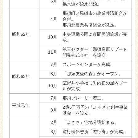
5月
易水道が給水開始。
那須町と黒磯市の農業共済組合が
4月
合併。
那須北農業共済組合が発足。
昭和62年
中央運動公園に夜間照明施設が完
10月
成。
第三セクター「那須高原リゾート
11月
開発株式会社」を設立。
7月
スポーツセンターが完成。
8月
「那須友愛の森」がオープン。
昭和63年
室野井小学校に町内初の屋内プー
10月
ルが完成。
7月
那須プレーリー着工。
平成元年
2億5千万円の「ふるさと創生事業
9月
基金」を設立。
2月
「よささ」宅地分譲始まる。
3月
遊行柳休憩所「遊行庵」が完成。