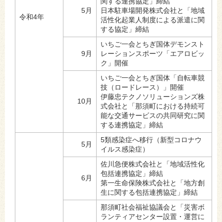
関する連携協定」締結
5月
日本駐車場開発株式会社と「地域
令和4年
活性化起業人制度による派遣に関
する協定」締結
いちご一会とちぎ国体デモンスト
9月
レーションスポーツ「エアロビッ
ク」開催
いちご一会とちぎ国体「自転車競
技（ロードレース）」開催
伊藤忠テクノソリューションズ株
10月
式会社と「那須町における持続可
能な交通サービスの共同研究に関
する連携協定」締結
5類感染症へ移行（新型コロナウ
5月
イルス感染症）
佐川急便株式会社と「地域活性化
包括連携協定」締結
6月
第一生命保険株式会社と「地方創
生に関する包括連携協定」締結
那須町社会福祉協議会と「災害ボ
ランティアセンター設置・運営に