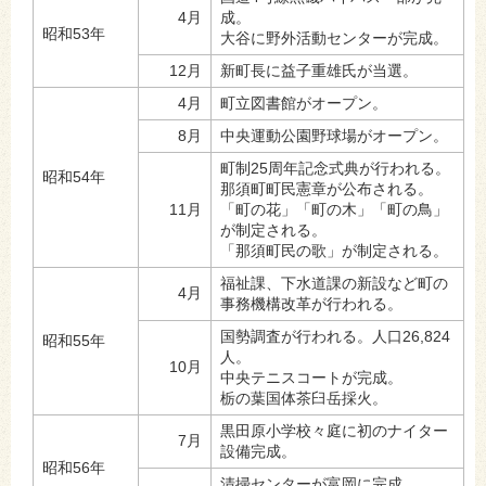
4月
成。
昭和53年
大谷に野外活動センターが完成。
12月
新町長に益子重雄氏が当選。
4月
町立図書館がオープン。
8月
中央運動公園野球場がオープン。
町制25周年記念式典が行われる。
昭和54年
那須町町民憲章が公布される。
11月
「町の花」「町の木」「町の鳥」
が制定される。
「那須町民の歌」が制定される。
福祉課、下水道課の新設など町の
4月
事務機構改革が行われる。
国勢調査が行われる。人口26,824
昭和55年
人。
10月
中央テニスコートが完成。
栃の葉国体茶臼岳採火。
黒田原小学校々庭に初のナイター
7月
設備完成。
昭和56年
清掃センターが富岡に完成。