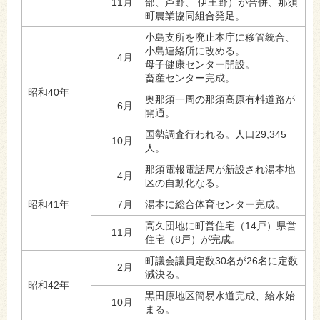
11月
部、芦野、 伊王野）が合併、那須
町農業協同組合発足。
小島支所を廃止本庁に移管統合、
小島連絡所に改める。
4月
母子健康センター開設。
畜産センター完成。
昭和40年
奥那須一周の那須高原有料道路が
6月
開通。
国勢調査行われる。人口29,345
10月
人。
那須電報電話局が新設され湯本地
4月
区の自動化なる。
昭和41年
7月
湯本に総合体育センター完成。
高久団地に町営住宅（14戸）県営
11月
住宅（8戸）が完成。
町議会議員定数30名が26名に定数
2月
減決る。
昭和42年
黒田原地区簡易水道完成、給水始
10月
まる。