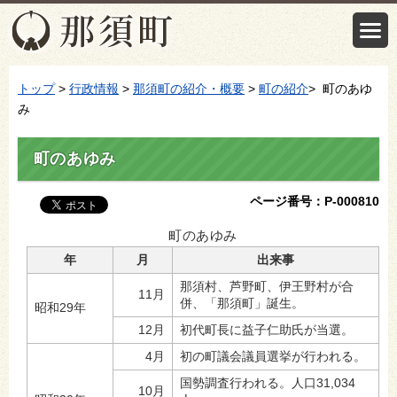
トップ
>
行政情報
>
那須町の紹介・概要
>
町の紹介
> 町のあゆ
み
町のあゆみ
ページ番号：P-000810
町のあゆみ
年
月
出来事
那須村、芦野町、伊王野村が合
11月
併、「那須町」誕生。
昭和29年
12月
初代町長に益子仁助氏が当選。
4月
初の町議会議員選挙が行われる。
国勢調査行われる。人口31,034
10月