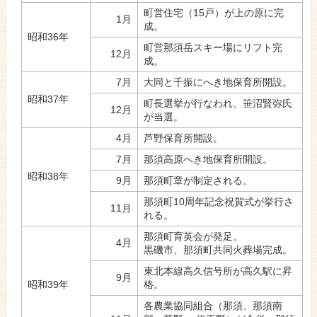
町営住宅（15戸）が上の原に完
1月
成。
昭和36年
町営那須岳スキー場にリフト完
12月
成。
7月
大同と千振にへき地保育所開設。
昭和37年
町長選挙が行なわれ、笹沼賢弥氏
12月
が当選。
4月
芦野保育所開設。
7月
那須高原へき地保育所開設。
昭和38年
9月
那須町章が制定される。
那須町10周年記念祝賀式が挙行さ
11月
れる。
那須町育英会が発足。
4月
黒磯市、那須町共同火葬場完成。
東北本線高久信号所が高久駅に昇
9月
昭和39年
格。
各農業協同組合（那須、那須南