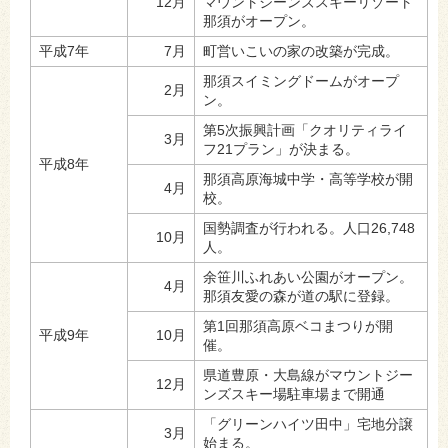
12月
マウントジーンズスキーリゾート
那須がオープン。
平成7年
7月
町営いこいの家の改築が完成。
那須スイミングドームがオープ
2月
ン。
第5次振興計画「クオリティライ
3月
フ21プラン」が決まる。
平成8年
那須高原海城中学・高等学校が開
4月
校。
国勢調査が行われる。人口26,748
10月
人。
余笹川ふれあい公園がオープン。
4月
那須友愛の森が道の駅に登録。
第1回那須高原ベコまつりが開
平成9年
10月
催。
県道豊原・大島線がマウントジー
12月
ンズスキー場駐車場まで開通
「グリーンハイツ田中」宅地分譲
3月
始まる。