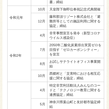
書」締結
10月
天皇陛下御即位奉祝記念式典開催
藤和那須リゾート株式会社と「避
令和元年
12月
難所等としての施設利用に関する
協定」締結
非常事態宣言を発令（新型コロナ
4月
ウイルス感染症）
2050年二酸化炭素排出実質ゼロを
7月
目指す「ゼロカーボンシティー」
を宣言
令和2年
お試しサテライトオフィス事業開
8月
始
西郷村と「災害時における相互応
10月
援に関する協定」締結
特定非営利活動法人みんなのコー
4月
ドと「テクノロジー教育に関する
連携協定」締結
神奈川県葉山町と友好都市協定締
5月
結