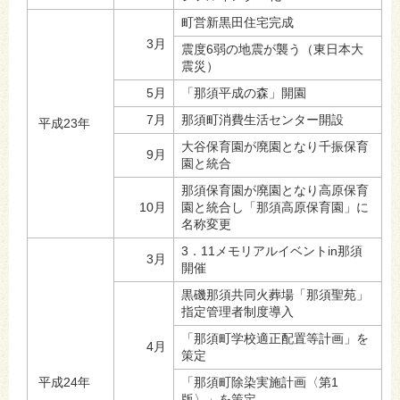
町営新黒田住宅完成
3月
震度6弱の地震が襲う（東日本大
震災）
5月
「那須平成の森」開園
7月
那須町消費生活センター開設
平成23年
大谷保育園が廃園となり千振保育
9月
園と統合
那須保育園が廃園となり高原保育
10月
園と統合し「那須高原保育園」に
名称変更
3．11メモリアルイベントin那須
3月
開催
黒磯那須共同火葬場「那須聖苑」
指定管理者制度導入
「那須町学校適正配置等計画」を
4月
策定
平成24年
「那須町除染実施計画〈第1
版〉」を策定