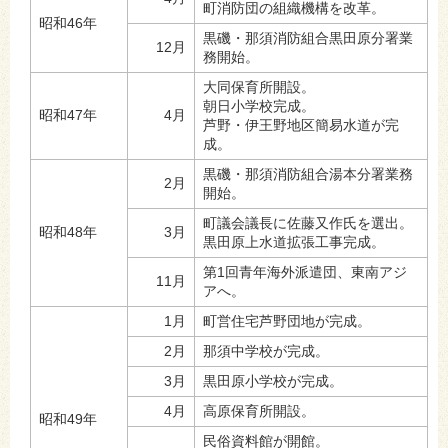
町消防団の組織機構を改革。
昭和46年
黒磯・那須消防組合黒田原分署業
12月
務開始。
大同保育所開設。
朝日小学校完成。
昭和47年
4月
芦野・伊王野地区簡易水道が完
成。
黒磯・那須消防組合湯本分署業務
2月
開始。
町議会議長に佐藤又作氏を選出。
昭和48年
3月
黒田原上水道拡張工事完成。
第1回青年海外派遣団、東南アジ
11月
アへ。
1月
町営住宅芦野団地が完成。
2月
那須中学校が完成。
3月
黒田原小学校が完成。
4月
高原保育所開設。
昭和49年
民俗資料館が開館。