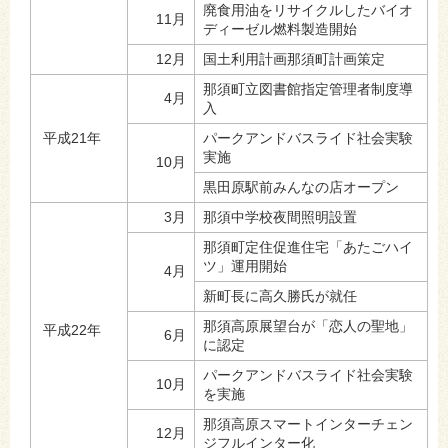
廃食用油をリサイクルしたバイオ
11月
ディーゼル燃料製造開始
12月
国土利用計画那須町計画策定
那須町立図書館指定管理者制度導
4月
入
平成21年
パークアンドバスライド社会実験
実施
10月
黒田原駅前みんなの店オープン
3月
那須中学校夜間照明設置
那須町定住促進住宅「あたごハイ
ツ」運用開始
4月
新町長に高久勝氏が就任
那須高原展望台が「恋人の聖地」
平成22年
6月
に認定
パークアンドバスライド社会実験
10月
を実施
那須高原スマートインターチェン
12月
ジフルインター化