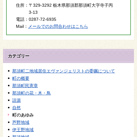
住所：
〒329-3292 栃木県那須郡那須町大字寺子丙
3-13
電話：
0287-72-6935
Mail：
メールでのお問合わせはこちら
カテゴリー
那須町二地域居住エヴァンジェリストの委嘱について
町の概要
那須町民憲章
那須町の花・木・鳥
語源
自然
町のあゆみ
芦野地域
伊王野地域