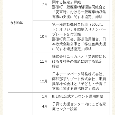
関する協定」締結
7月
那須町一般廃棄物処理協同組合と
「災害時における一般廃棄物収集
運搬の支援に関する協定」締結
令和5年
第一種原動機付自転車（50cc以
下）オリジナル図柄入りナンバー
プレート交付開始
10月
那須町商工会、那須信用組合、日
本政策金融公庫と「移住創業支援
に関する連携協定」締結
株式会社ニッカネと「災害時にお
11月
ける食料等の供給に関する協定」
締結
日本テーマパーク開発株式会社、
藤和那須リゾート株式会社、那須
12月
興業株式会社と「子ども・子育て
支援に関する連携協定」締結
1月
町LINE公式アカウント運用開始
子育て支援センター内にこども家
4月
庭センター設置