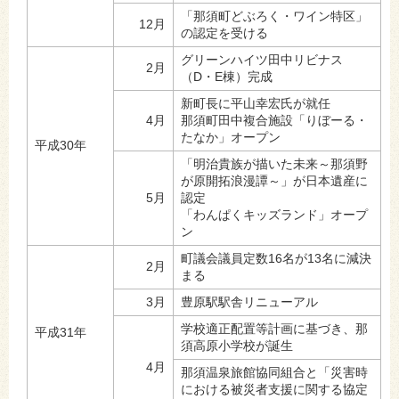
「那須町どぶろく・ワイン特区」
12月
の認定を受ける
グリーンハイツ田中リビナス
2月
（D・E棟）完成
新町長に平山幸宏氏が就任
4月
那須町田中複合施設「りぼーる・
たなか」オープン
平成30年
「明治貴族が描いた未来～那須野
が原開拓浪漫譚～」が日本遺産に
5月
認定
「わんぱくキッズランド」オープ
ン
町議会議員定数16名が13名に減決
2月
まる
3月
豊原駅駅舎リニューアル
学校適正配置等計画に基づき、那
平成31年
須高原小学校が誕生
4月
那須温泉旅館協同組合と「災害時
における被災者支援に関する協定