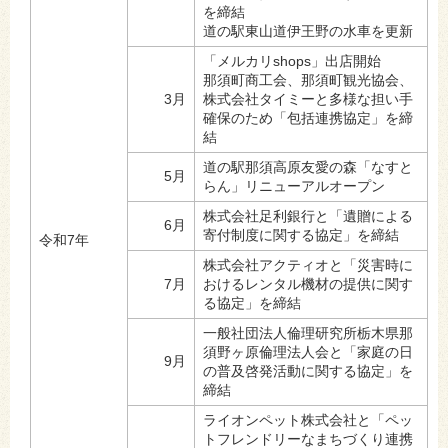
を締結
道の駅東山道伊王野の水車を更新
「メルカリshops」出店開始
那須町商工会、那須町観光協会、
3月
株式会社タイミーと多様な担い手
確保のため「包括連携協定」を締
結
道の駅那須高原友愛の森「なすと
5月
らん」リニューアルオープン
株式会社足利銀行と「遺贈による
6月
寄付制度に関する協定」を締結
令和7年
株式会社アクティオと「災害時に
7月
おけるレンタル機材の提供に関す
る協定」を締結
一般社団法人倫理研究所栃木県那
須野ヶ原倫理法人会と「家庭の日
9月
の普及啓発活動に関する協定」を
締結
ライオンペット株式会社と「ペッ
トフレンドリーなまちづくり連携