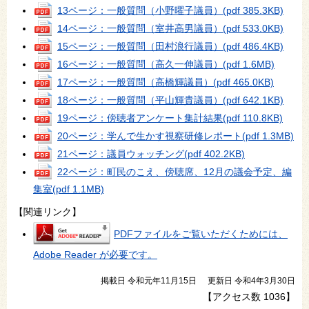
13ページ：一般質問（小野曜子議員）
(pdf 385.3KB)
14ページ：一般質問（室井高男議員）
(pdf 533.0KB)
15ページ：一般質問（田村浪行議員）
(pdf 486.4KB)
16ページ：一般質問（高久一伸議員）
(pdf 1.6MB)
17ページ：一般質問（高橋輝議員）
(pdf 465.0KB)
18ページ：一般質問（平山輝貴議員）
(pdf 642.1KB)
19ページ：傍聴者アンケート集計結果
(pdf 110.8KB)
20ページ：学んで生かす視察研修レポート
(pdf 1.3MB)
21ページ：議員ウォッチング
(pdf 402.2KB)
22ページ：町民のこえ、傍聴席、12月の議会予定、編
集室
(pdf 1.1MB)
【関連リンク】
PDFファイルをご覧いただくためには、
Adobe Reader が必要です。
掲載日 令和元年11月15日
更新日 令和4年3月30日
【アクセス数
1036
】