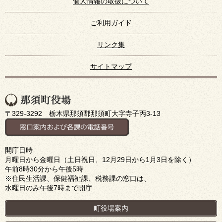
個人情報の取扱について
ご利用ガイド
リンク集
サイトマップ
〒329-3292 栃木県那須郡那須町大字寺子丙3-13
開庁日時
月曜日から金曜日（土日祝日、12月29日から1月3日を除く）
午前8時30分から午後5時
※住民生活課、保健福祉課、税務課の窓口は、
水曜日のみ午後7時まで開庁
町役場案内