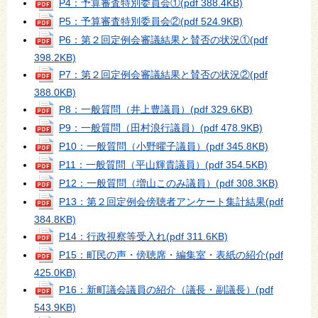
P4：予算審査特別委員会①
(pdf 388.4KB)
P5：予算審査特別委員会②
(pdf 524.9KB)
P6：第２回定例会審議結果と賛否の状況①
(pdf
398.2KB)
P7：第２回定例会審議結果と賛否の状況②
(pdf
388.0KB)
P8：一般質問（井上豊議員）
(pdf 329.6KB)
P9：一般質問（田村浪行議員）
(pdf 478.9KB)
P10：一般質問（小野曜子議員）
(pdf 345.8KB)
P11：一般質問（平山輝貴議員）
(pdf 354.5KB)
P12：一般質問（増山このみ議員）
(pdf 308.3KB)
P13：第２回定例会傍聴者アンケート集計結果
(pdf
384.8KB)
P14：行政視察等受入れ
(pdf 311.6KB)
P15：町民の声・傍聴席・編集室・表紙の紹介
(pdf
425.0KB)
P16：新町議会議員の紹介（議長・副議長）
(pdf
543.9KB)