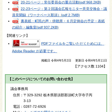
20-21ページ：常任委員会の重点活動
(pdf 968.2KB)
22-23ページ：第２回議会広報モニター意見交換会・議
員見聞録（ワークベース那須）
(pdf 2.7MB)
裏表紙：町民の声・傍聴席・６月定例会の予定・表紙
の紹介・編集室
(pdf 937.2KB)
【関連リンク】
PDFファイルをご覧いただくためには、
Adobe Reader が必要です。
掲載日 令和4年5月2日
更新日 令和4年5月11日
【アクセス数
1104
】
【このページについてのお問い合わせ先】
議会事務局
住所：
〒329-3292 栃木県那須郡那須町大字寺子丙
3-13
電話：
0287-72-6926