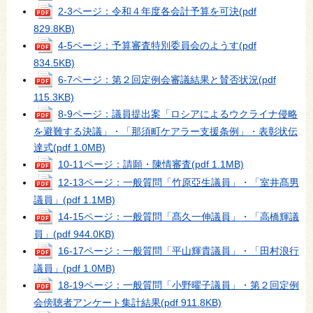
2-3ページ：令和４年度各会計予算を可決
(pdf
829.8KB)
4-5ページ：予算審査特別委員会のようす
(pdf
834.5KB)
6-7ページ：第２回定例会審議結果と賛否状況
(pdf
115.3KB)
8-9ページ：議員提出案「ロシアによるウクライナ侵略
を避難する決議」・「那須町ケアラー支援条例」・表彰状伝
達式
(pdf 1.0MB)
10-11ページ：請願・陳情審査
(pdf 1.1MB)
12-13ページ：一般質問「竹原亞生議員」・「室井髙男
議員」
(pdf 1.1MB)
14-15ページ：一般質問「髙久一伸議員」・「高橋輝議
員」
(pdf 944.0KB)
16-17ページ：一般質問「平山輝貴議員」・「田村浪行
議員」
(pdf 1.0MB)
18-19ページ：一般質問「小野曜子議員」・第２回定例
会傍聴者アンケート集計結果
(pdf 911.8KB)