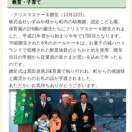
教育・子育て
・クリスマスケーキ贈呈（12月22日）
株式会社いずみや様から町内の幼稚園、認定こども園、
保育園の計8園の園児たちにクリスマスケーキ贈呈されま
した。平成21年度から始まり今年で17回目となります。
70箱贈呈された6号のホールケーキは、お菓子の城ハート
ランドで収穫された鮮度抜群のとちおとめを使用。贈呈
当日の早朝から従業員の皆さまが思いを込めて作ったも
のです。
贈呈式は黒田原第2保育園で執り行われ、町からの感謝状
と園児からのお礼の品が手渡されました。
あたたかいお気持ちありがとうございます。