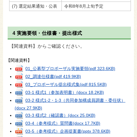
(7) 選定結果通知・公表
令和8年8月上旬予定
4 実施要領・仕様書・提出様式
【関連資料】からご確認ください。
【関連資料】
01_公募型プロポーザル実施要領
(pdf 323.6KB)
02_調達仕様書
(pdf 419.9KB)
03_プロポーザル提出様式集
(pdf 815.5KB)
03-1 様式1（参加表明書）
(docx 18.2KB)
03-2 様式1-2・1-3（共同参加構成員調書・委任状）
(docx 27.9KB)
03-3 様式2（確認書）
(docx 25.0KB)
03-4（参考様式）質問書
(docx 17.7KB)
03-5（参考様式）企画提案書
(pptx 378.6KB)