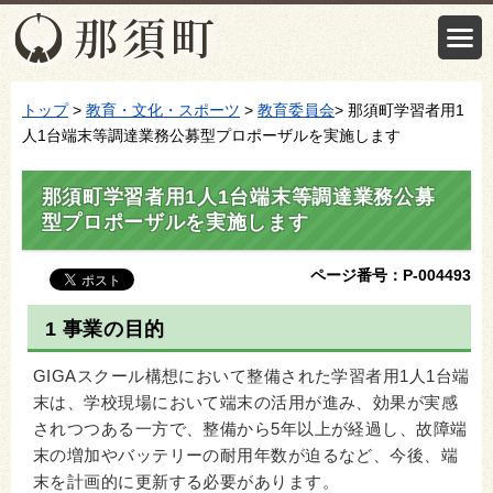
トップ
>
教育・文化・スポーツ
>
教育委員会
> 那須町学習者用1
人1台端末等調達業務公募型プロポーザルを実施します
那須町学習者用1人1台端末等調達業務公募
型プロポーザルを実施します
ページ番号：P-004493
1 事業の目的
GIGAスクール構想において整備された学習者用1人1台端
末は、学校現場において端末の活用が進み、効果が実感
されつつある一方で、整備から5年以上が経過し、故障端
末の増加やバッテリーの耐用年数が迫るなど、今後、端
末を計画的に更新する必要があります。