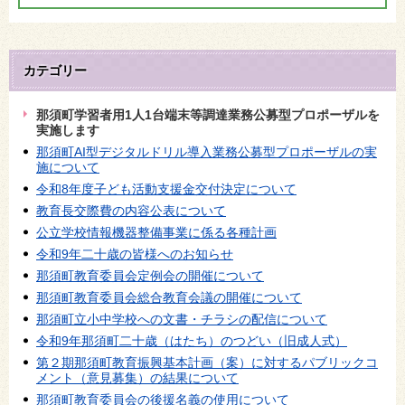
カテゴリー
那須町学習者用1人1台端末等調達業務公募型プロポーザルを
実施します
那須町AI型デジタルドリル導入業務公募型プロポーザルの実
施について
令和8年度子ども活動支援金交付決定について
教育長交際費の内容公表について
公立学校情報機器整備事業に係る各種計画
令和9年二十歳の皆様へのお知らせ
那須町教育委員会定例会の開催について
那須町教育委員会総合教育会議の開催について
那須町立小中学校への文書・チラシの配信について
令和9年那須町二十歳（はたち）のつどい（旧成人式）
第２期那須町教育振興基本計画（案）に対するパブリックコ
メント（意見募集）の結果について
那須町教育委員会の後援名義の使用について