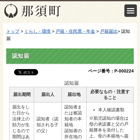
トップ
>
くらし・環境
>
戸籍・住民票・年金
>
戸籍届出
> 認知
届
認知届
ページ番号：P-000224
認知届
必要なもの・注意す
届出期間
届出人
届出地
ること
届出をし
認知者ま
本人確認書類
た日から
たは被認
※胎児認知の場合は
法律上の
認知者（認
知者の本
母の承諾書と父の戸
効力が生
知される子
籍地
籍謄本を添付した
じるので
の父）
認知者の
上、母の本籍地へ届
期間はあ
所在地の