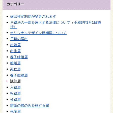
カテゴリー
嫡出推定制度が変更されます
戸籍法の一部を改正する法律について（令和6年3月1日施
行）
オリジナルデザイン婚姻届について
戸籍の届出
婚姻届
出生届
養子縁組届
離婚届
死亡届
養子離縁届
認知届
入籍届
転籍届
分籍届
離婚の際の氏を称する届
死産届