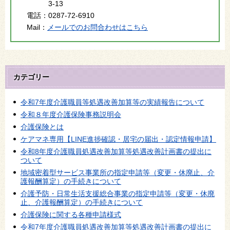
3-13
電話：
0287-72-6910
Mail：
メールでのお問合わせはこちら
カテゴリー
令和7年度介護職員等処遇改善加算等の実績報告について
令和８年度介護保険事務説明会
介護保険とは
ケアマネ専用【LINE進捗確認・居宅の届出・認定情報申請】
令和8年度介護職員処遇改善加算等処遇改善計画書の提出に
ついて
地域密着型サービス事業所の指定申請等（変更・休廃止、介
護報酬算定）の手続きについて
介護予防・日常生活支援総合事業の指定申請等（変更・休廃
止、介護報酬算定）の手続きについて
介護保険に関する各種申請様式
令和7年度介護職員処遇改善加算等処遇改善計画書の提出に